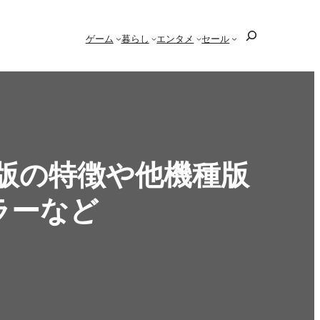
検
ゲーム
暮らし
エンタメ
セール
索
tch版の特徴や他機種版
ラーなど