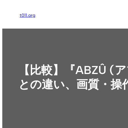
内
容
t011.org
を
ス
キ
ッ
プ
【比較】『ABZÛ (アブ
との違い、画質・操