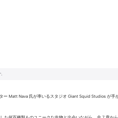
Matt Nava 氏が率いるスタジオ Giant Squid Stud
した何百種類ものユニークな生物と出会いながら、全 7 章か