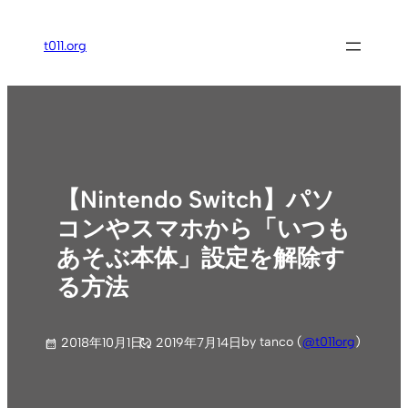
内
容
t011.org
を
ス
キ
ッ
プ
【Nintendo Switch】パソ
コンやスマホから「いつも
あそぶ本体」設定を解除す
る方法
by tanco (
@t011org
)
2018年10月1日
2019年7月14日