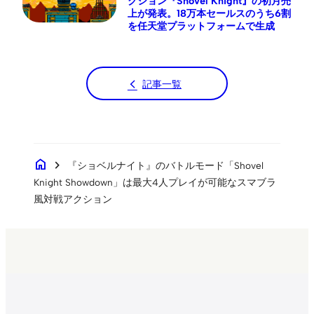
クション『Shovel Knight』の初月売
上が発表。18万本セールスのうち6割
を任天堂プラットフォームで生成
記事一覧
home
chevron_right
『ショベルナイト』のバトルモード「Shovel
Knight Showdown」は最大4人プレイが可能なスマブラ
風対戦アクション