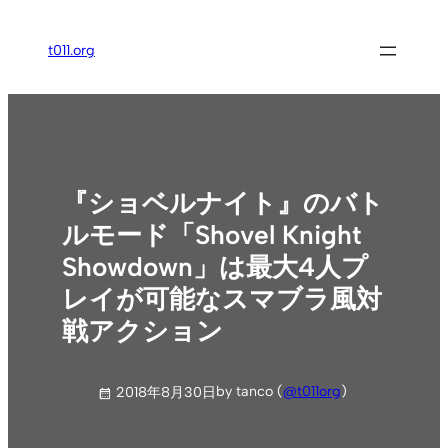
内
容
t011.org
を
ス
キ
ッ
プ
『ショベルナイト』のバト
ルモード「Shovel Knight
Showdown」は最大4人プ
レイが可能なスマブラ風対
戦アクション
by tanco (
@t011org
)
2018年8月30日