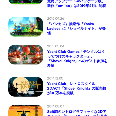
最終アップデートやパッケージ版、
新作『amiibo』は2019年4月に到着
2016.09.26
『バンカズ』後継作『Yooka-
Laylee』に『ショベルナイト』が登
場
2015.05.04
Yacht Club Games「チンクルはう
ってつけのキャラクター」、
『Shovel Knight』へのゲスト参加を
希望
2014.12.05
Yacht Club、レトロスタイル
2DACT『Shovel Knight』の販売数
が30万本を突破
2014.08.07
8bit調のレトログラフィックな2Dア