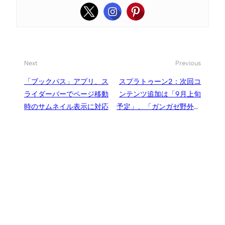
Next
Previous
「ブックパス」アプリ、ス
スプラトゥーン2：次回コ
ライダーバーでページ移動
ンテンツ追加は「9月上旬
時のサムネイル表示に対応
予定」、「ガンガゼ野外音
楽堂」は改修工事のためし
ばらく閉鎖に