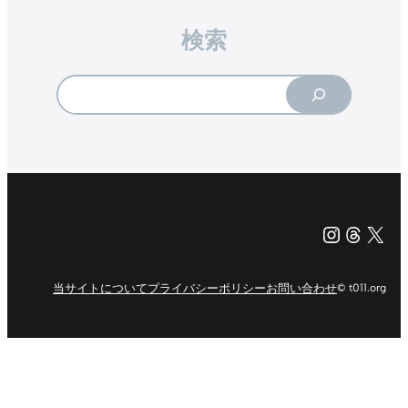
検索
Search
Instagr
Threa
X（旧Tw
当サイトについて
プライバシーポリシー
お問い合わせ
© t011.org