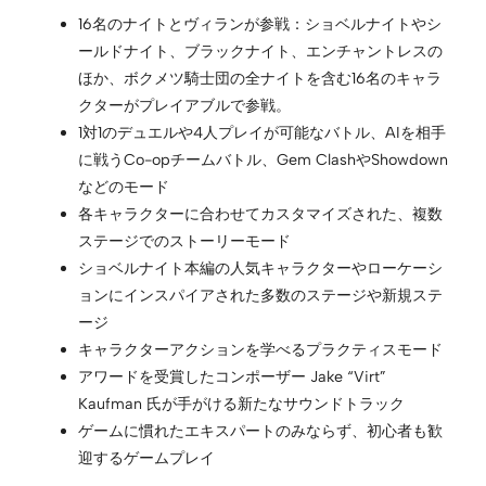
16名のナイトとヴィランが参戦：ショベルナイトやシ
ールドナイト、ブラックナイト、エンチャントレスの
ほか、ボクメツ騎士団の全ナイトを含む16名のキャラ
クターがプレイアブルで参戦。
1対1のデュエルや4人プレイが可能なバトル、AIを相手
に戦うCo-opチームバトル、Gem ClashやShowdown
などのモード
各キャラクターに合わせてカスタマイズされた、複数
ステージでのストーリーモード
ショベルナイト本編の人気キャラクターやローケーシ
ョンにインスパイアされた多数のステージや新規ステ
ージ
キャラクターアクションを学べるプラクティスモード
アワードを受賞したコンポーザー Jake “Virt”
Kaufman 氏が手がける新たなサウンドトラック
ゲームに慣れたエキスパートのみならず、初心者も歓
迎するゲームプレイ