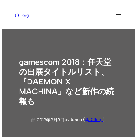
内
容
t011.org
を
ス
キ
ッ
プ
gamescom 2018：任天堂
の出展タイトルリスト、
『DAEMON X
MACHINA』など新作の続
報も
by tanco (
@t011org
)
2018年8月3日