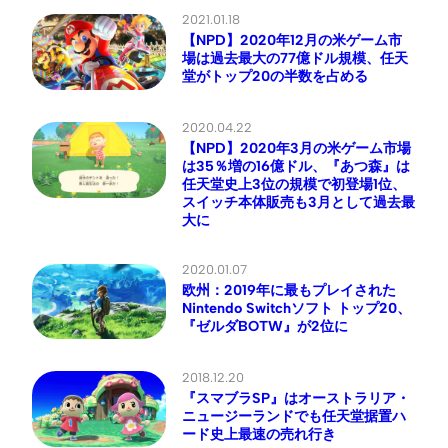
2021.01.18
【NPD】2020年12月の米ゲーム市
場は過去最大の77億ドル規模、任天
堂がトップ20の半数を占める
2020.04.22
【NPD】2020年3月の米ゲーム市場
は35％増の16億ドル、『あつ森』は
任天堂史上3位の規模で初登場1位、
スイッチ本体販売も3月として過去最
大に
2020.01.07
欧州：2019年に最もプレイされた
Nintendo Switchソフト トップ20、
『ゼルダBOTW』が2位に
2018.12.20
『スマブラSP』はオーストラリア・
ニュージーランドでも任天堂据置ハ
ード史上最速の売れ行き