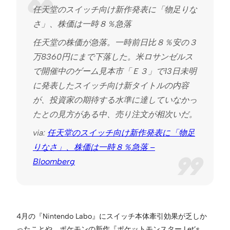
任天堂のスイッチ向け新作発表に「物足りな
さ」、株価は一時８％急落
任天堂の株価が急落。一時前日比８％安の３
万8360円にまで下落した。米ロサンゼルス
で開催中のゲーム見本市「Ｅ３」で13日未明
に発表したスイッチ向け新タイトルの内容
が、投資家の期待する水準に達していなかっ
たとの見方がある中、売り注文が相次いだ。
via:
任天堂のスイッチ向け新作発表に「物足
りなさ」、株価は一時８％急落 –
Bloomberg
4月の『Nintendo Labo』にスイッチ本体牽引効果が乏しか
ったことや、ポケモンの新作『ポケットモンスター Let’s