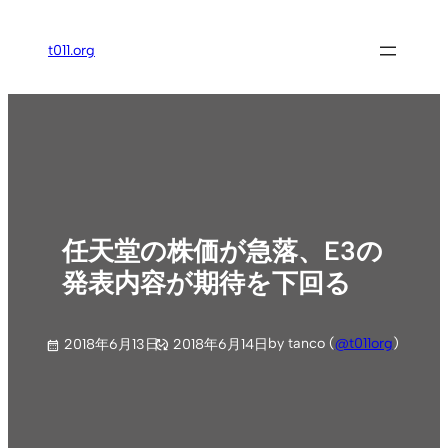
内
容
t011.org
を
ス
キ
ッ
プ
任天堂の株価が急落、E3の
発表内容が期待を下回る
by tanco (
@t011org
)
2018年6月13日
2018年6月14日