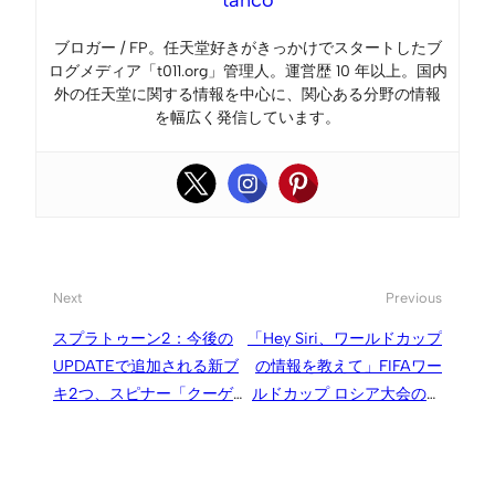
tanco
ブロガー / FP。任天堂好きがきっかけでスタートしたブ
ログメディア「t011.org」管理人。運営歴 10 年以上。国内
外の任天堂に関する情報を中心に、関心ある分野の情報
を幅広く発信しています。
Next
Previous
スプラトゥーン2：今後の
「Hey Siri、ワールドカップ
UPDATEで追加される新ブ
の情報を教えて」FIFAワー
キ2つ、スピナー「クーゲ
ルドカップ ロシア大会の日
ルシュライバー」とスロッ
程や結果、出場選手などを
シャー「エクスプロッシャ
Siri で確認する方法
ー」