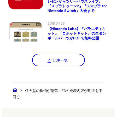
レゼンからツリーハウスライブ、
『スプラトゥーン2』『スマブラ for
Nintendo Switch』大会まで
2018.04.23
【Nintendo Labo】『バラエティキ
ット』『ロボットキット』の全ダン
ボールパーツがPDFで無料公開
記事一覧
home
chevron_right
任天堂の株価が急落、E3の発表内容が期待を下
回る