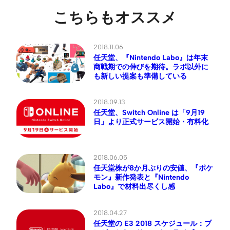
こちらもオススメ
2018.11.06
任天堂、『Nintendo Labo』は年末
商戦期での伸びを期待。ラボ以外に
も新しい提案も準備している
2018.09.13
任天堂、Switch Online は「9月19
日」より正式サービス開始・有料化
2018.06.05
任天堂株が8か月ぶりの安値、『ポケ
モン』新作発表と『Nintendo
Labo』で材料出尽くし感
2018.04.27
任天堂の E3 2018 スケジュール：プ