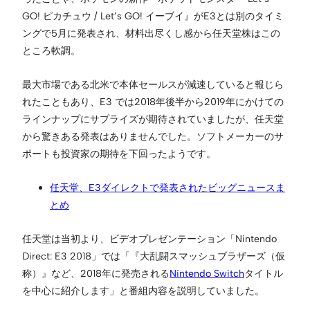
GO! ピカチュウ / Let’s GO! イーブイ』がE3とは別のタイミ
ングで5月に発表され、材料出尽くし感から任天堂株はこの
ところ軟調。
最大市場である北米で本体セールスが減速していると報じら
れたこともあり、E3 では2018年後半から2019年にかけての
ラインナップにサプライズが期待されていましたが、任天堂
から驚きある発表はありませんでした。ソフトメーカーのサ
ポートも投資家の期待を下回ったようです。
任天堂、E3ダイレクトで発表されたビッグニュースま
とめ
任天堂は当初より、ビデオプレゼンテーション「Nintendo
Direct: E3 2018」では「『大乱闘スマッシュブラザーズ（仮
称）』など、2018年に発売される
Nintendo Switch
タイトル
を中心に紹介します」と番組内容を説明していました。