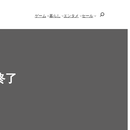
検
ゲーム
暮らし
エンタメ
セール
索
終了