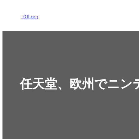
内
容
t011.org
を
ス
キ
ッ
プ
任天堂、欧州でニン