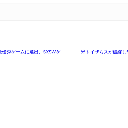
年最優秀ゲームに選出、SXSWゲ
米トイザらスが破綻し