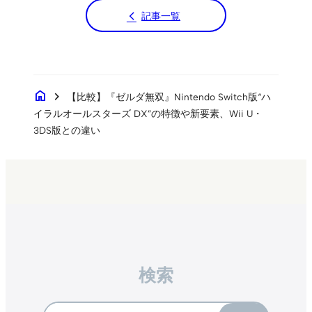
記事一覧
home
chevron_right
【比較】『ゼルダ無双』Nintendo Switch版“ハ
イラルオールスターズ DX”の特徴や新要素、Wii U・
3DS版との違い
検索
Search