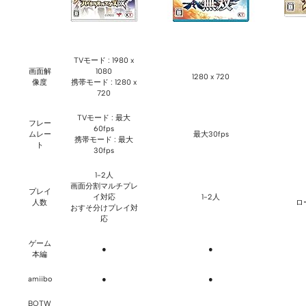
TVモード : 1980 x
画面解
1080
1280 x 720
像度
携帯モード : 1280 x
720
TVモード : 最大
フレー
60fps
ムレー
最大30fps
携帯モード : 最大
ト
30fps
1-2人
画面分割マルチプレ
プレイ
イ対応
1-2人
人数
ロ
おすそ分けプレイ対
応
ゲーム
●
●
本編
amiibo
●
●
BOTW