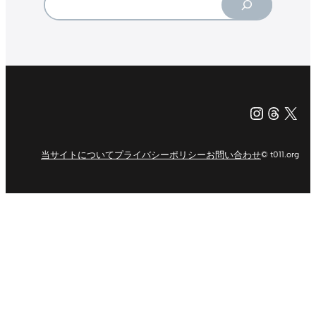
Instagr
Threa
X（旧Tw
当サイトについて
プライバシーポリシー
お問い合わせ
© t011.org