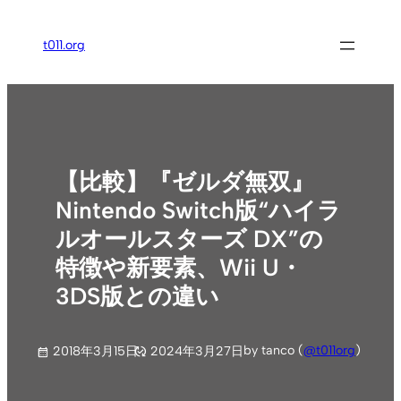
内
容
t011.org
を
ス
キ
ッ
プ
【比較】『ゼルダ無双』
Nintendo Switch版“ハイラ
ルオールスターズ DX”の
特徴や新要素、Wii U・
3DS版との違い
by tanco (
@t011org
)
2018年3月15日
2024年3月27日