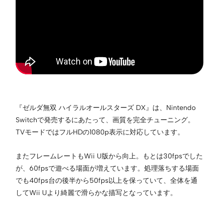
『ゼルダ無双 ハイラルオールスターズ DX』は、Nintendo
Switchで発売するにあたって、画質を完全チューニング。
TVモードではフルHDの1080p表示に対応しています。
またフレームレートもWii U版から向上。もとは30fpsでした
が、60fpsで遊べる場面が増えています。処理落ちする場面
でも40fps台の後半から50fps以上を保っていて、全体を通
してWii Uより綺麗で滑らかな描写となっています。