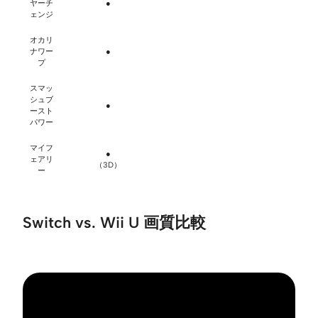
ヤーチ
●
ェンジ
オカリ
ナワー
●
プ
スマッ
シュブ
●
ースト
パワー
マイフ
●
ェアリ
（3D）
ー
Switch vs. Wii U 画質比較