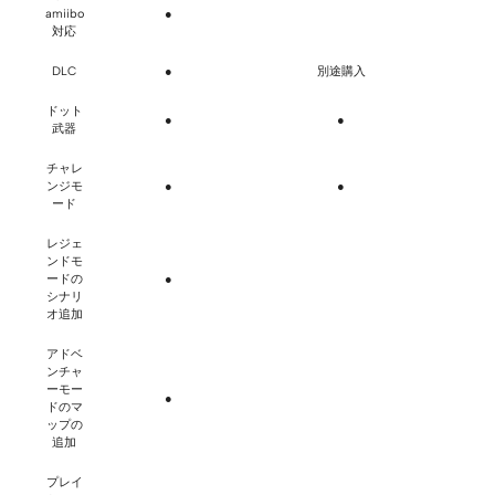
amiibo
●
対応
DLC
●
別途購入
ドット
●
●
武器
チャレ
ンジモ
●
●
ード
レジェ
ンドモ
ードの
●
シナリ
オ追加
アドベ
ンチャ
ーモー
●
ドのマ
ップの
追加
プレイ