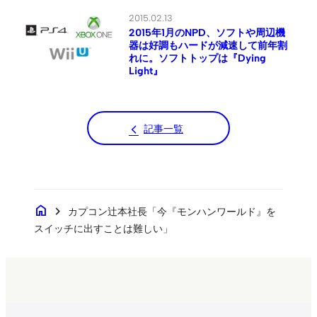
2015.02.13
2015年1月のNPD、ソフトや周辺機
器は好調もハードが減速して前年割
れに。ソフトトップは『Dying
Light』
記事一覧
home
chevron_right
カプコン辻本社長「今『モンハンワールド』を
スイッチに出すことは難しい」