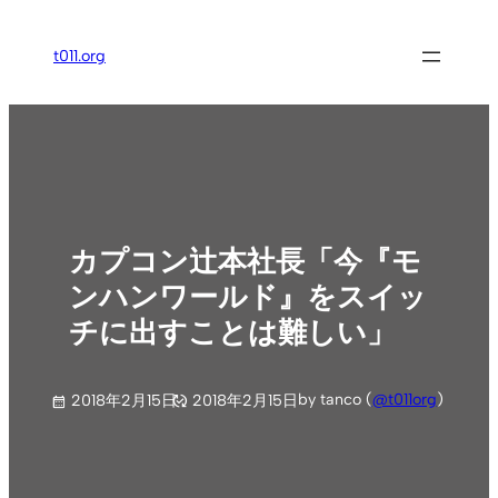
内
容
t011.org
を
ス
キ
ッ
プ
カプコン辻本社長「今『モ
ンハンワールド』をスイッ
チに出すことは難しい」
by tanco (
@t011org
)
2018年2月15日
2018年2月15日