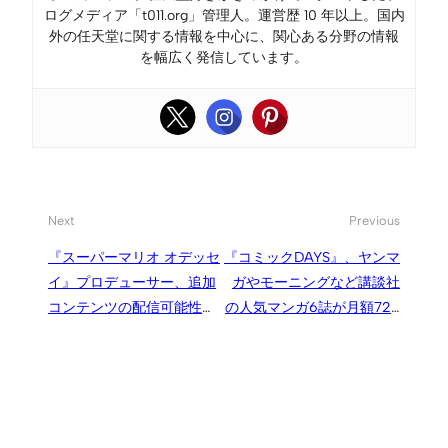
ログメディア「t011.org」管理人。運営歴 10 年以上。国内
外の任天堂に関する情報を中心に、関心ある分野の情報
を幅広く発信しています。
Next
Previous
『スーパーマリオ オデッセ
『コミックDAYS』、ヤンマ
イ』プロデューサー、追加
ガやモーニングなど講談社
コンテンツの配信可能性に
の人気マンガ6誌が月額720
ついてコメント
円で読み放題の定額サービ
ス