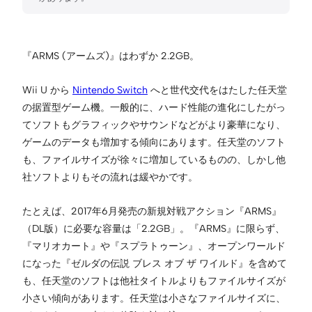
『ARMS (アームズ)』はわずか 2.2GB。
Wii U から
Nintendo Switch
へと世代交代をはたした任天堂
の据置型ゲーム機。一般的に、ハード性能の進化にしたがっ
てソフトもグラフィックやサウンドなどがより豪華になり、
ゲームのデータも増加する傾向にあります。任天堂のソフト
も、ファイルサイズが徐々に増加しているものの、しかし他
社ソフトよりもその流れは緩やかです。
たとえば、2017年6月発売の新規対戦アクション『ARMS』
（DL版）に必要な容量は「2.2GB」。『ARMS』に限らず、
『マリオカート』や『スプラトゥーン』、オープンワールド
になった『ゼルダの伝説 ブレス オブ ザ ワイルド』を含めて
も、任天堂のソフトは他社タイトルよりもファイルサイズが
小さい傾向があります。任天堂は小さなファイルサイズに、