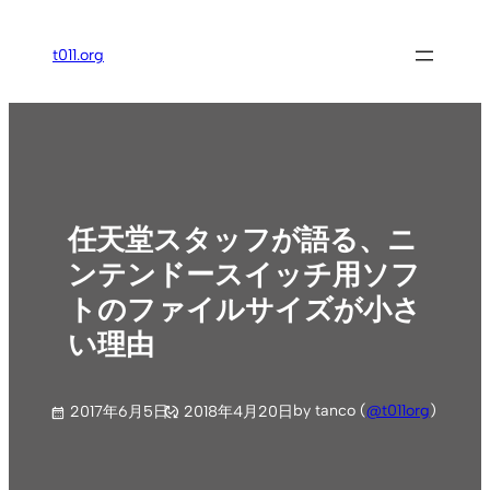
内
容
t011.org
を
ス
キ
ッ
プ
任天堂スタッフが語る、ニ
ンテンドースイッチ用ソフ
トのファイルサイズが小さ
い理由
by tanco (
@t011org
)
2017年6月5日
2018年4月20日