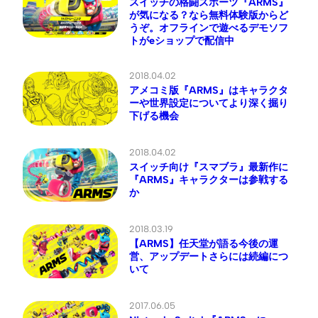
スイッチの格闘スポーツ『ARMS』
が気になる？なら無料体験版からど
うぞ。オフラインで遊べるデモソフ
トがeショップで配信中
2018.04.02
アメコミ版『ARMS』はキャラクタ
ーや世界設定についてより深く掘り
下げる機会
2018.04.02
スイッチ向け『スマブラ』最新作に
『ARMS』キャラクターは参戦する
か
2018.03.19
【ARMS】任天堂が語る今後の運
営、アップデートさらには続編につ
いて
2017.06.05