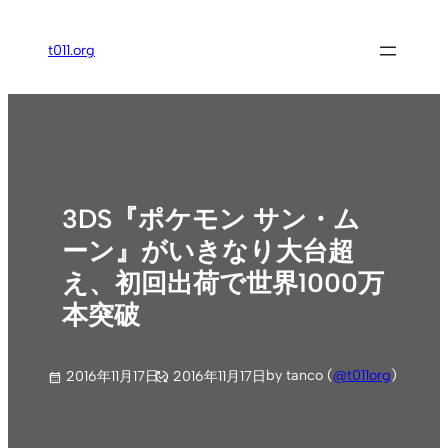
内
容
t011.org
を
ス
キ
ッ
プ
3DS『ポケモン サン・ム
ーン』がいきなり大台超
え、初回出荷で世界1000万
本突破
by tanco (
@t011org
)
2016年11月17日
2016年11月17日