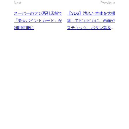
Next
Previous
スーパーのフジ系列店舗で
【3DS】汚れた本体を大掃
「楽天ポイントカード」が
除してピカピカに、画面や
利用可能に
スティック、ボタン等をキ
レイに蘇らせるクリーニン
グ方法とその時に使える便
利アイテム