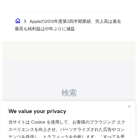
home
chevron_right
Appleの2013年度第2四半期業績、売上高は過去
最高も純利益は10年ぶりに減益
検索
Search
We value your privacy
当サイトは Cookie を使用して、お客様のブラウジング エク
スペリエンスを向上させ、パーソナライズされた広告やコン
テンツを提供し、トラフィックを分析します。
「すべてを受