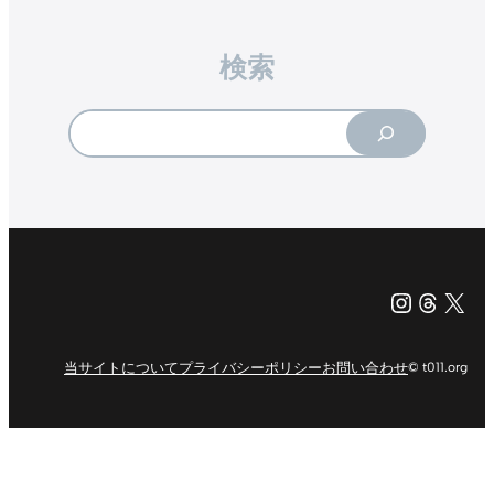
検索
Search
Instagr
Threa
X（旧Tw
当サイトについて
プライバシーポリシー
お問い合わせ
© t011.org