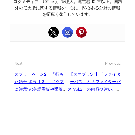
ログメディア「t011.org」管理人。運営歴 10 年以上。国内
外の任天堂に関する情報を中心に、関心ある分野の情報
を幅広く発信しています。
Next
Previous
スプラトゥーン2：「朽ち
【スマブラSP】「ファイタ
た箱舟 ポラリス」、“クマ
ーパス」と「ファイターパ
に注意”の英語看板や墜落し
ス Vol.2」の内容や違い、な
た宇宙船が見えるサーモン
くても遊べる？
ラン最後の追加ステージ