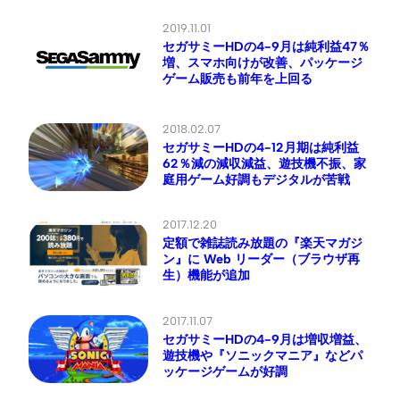
2019.11.01
セガサミーHDの4-9月は純利益47％
増、スマホ向けが改善、パッケージ
ゲーム販売も前年を上回る
2018.02.07
セガサミーHDの4-12月期は純利益
62％減の減収減益、遊技機不振、家
庭用ゲーム好調もデジタルが苦戦
2017.12.20
定額で雑誌読み放題の『楽天マガジ
ン』に Web リーダー（ブラウザ再
生）機能が追加
2017.11.07
セガサミーHDの4-9月は増収増益、
遊技機や『ソニックマニア』などパ
ッケージゲームが好調