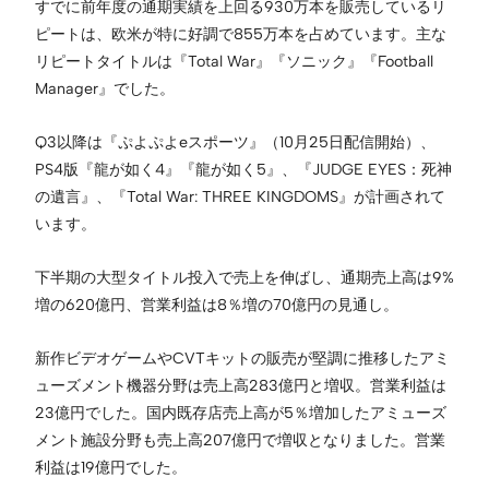
すでに前年度の通期実績を上回る930万本を販売しているリ
ピートは、欧米が特に好調で855万本を占めています。主な
リピートタイトルは『Total War』『ソニック』『Football
Manager』でした。
Q3以降は『ぷよぷよeスポーツ』（10月25日配信開始）、
PS4版『龍が如く4』『龍が如く5』、『JUDGE EYES：死神
の遺⾔』、『Total War: THREE KINGDOMS』が計画されて
います。
下半期の大型タイトル投入で売上を伸ばし、通期売上高は9%
増の620億円、営業利益は8％増の70億円の見通し。
新作ビデオゲームやCVTキットの販売が堅調に推移したアミ
ューズメント機器分野は売上高283億円と増収。営業利益は
23億円でした。国内既存店売上高が5％増加したアミューズ
メント施設分野も売上高207億円で増収となりました。営業
利益は19億円でした。