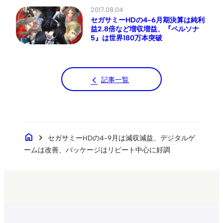
2017.08.04
セガサミーHDの4-6月期決算は純利
益2.8倍など増収増益、『ペルソナ
5』は世界180万本突破
記事一覧
home
chevron_right
セガサミーHDの4-9月は減収減益、デジタルゲ
ームは改善、パッケージはリピート中心に好調