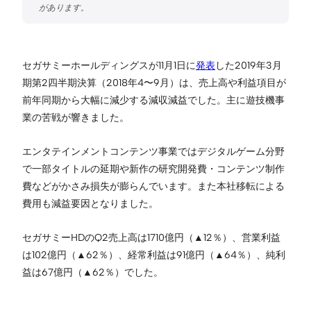
セガサミーホールディングスが11月1日に
発表
した2019年3月
期第2四半期決算（2018年4〜9月）は、売上高や利益項目が
前年同期から大幅に減少する減収減益でした。主に遊技機事
業の苦戦が響きました。
エンタテインメントコンテンツ事業ではデジタルゲーム分野
で一部タイトルの延期や新作の研究開発費・コンテンツ制作
費などがかさみ損失が膨らんでいます。また本社移転による
費用も減益要因となりました。
セガサミーHDのQ2売上高は1710億円（▲12％）、営業利益
は102億円（▲62％）、経常利益は91億円（▲64％）、純利
益は67億円（▲62％）でした。