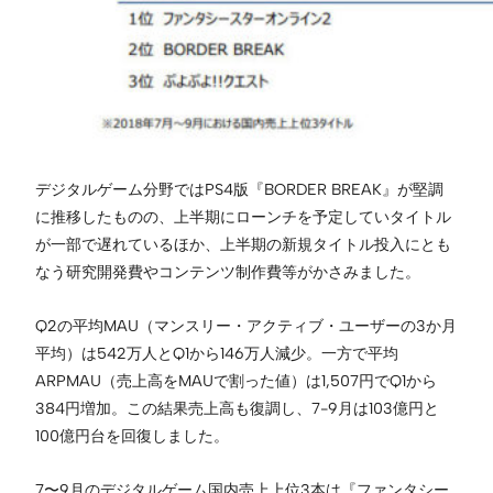
デジタルゲーム分野ではPS4版『BORDER BREAK』が堅調
に推移したものの、上半期にローンチを予定していタイトル
が一部で遅れているほか、上半期の新規タイトル投入にとも
なう研究開発費やコンテンツ制作費等がかさみました。
Q2の平均MAU（マンスリー・アクティブ・ユーザーの3か⽉
平均）は542万人とQ1から146万人減少。一方で平均
ARPMAU（売上⾼をMAUで割った値）は1,507円でQ1から
384円増加。この結果売上高も復調し、7-9月は103億円と
100億円台を回復しました。
7〜9月のデジタルゲーム国内売上上位3本は『ファンタシー