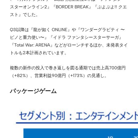
スターオンライン2』『BORDER BREAK』『ぷよぷよ!! クエ
スト』でした。
Q3以降は『⿓が如く ONLINE』や『ワンダーグラビティ 〜
ピノと重⼒使い〜』『イドラ ファンタシースターサーガ』
『Total War: ARENA』などがローンチするほか、未発表タイ
トルも2本計画されています。
複数の新作の投入で巻き返しを図る通期では売上高700億円
（+82%）、営業利益90億円（+173%）の見通し。
パッケージゲーム