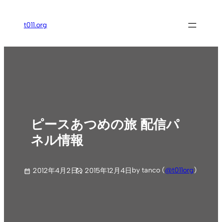
内
容
t011.org
を
ス
キ
ッ
プ
ピースあつめの旅 配信パ
ネル情報
by tanco (
@t011org
)
2012年4月2日
2015年12月4日