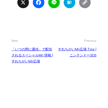
X
Facebook
Line
Hatena
Copy
Link
Next
Previous
「いつの間に通信」で配信
すれちがいMii広場 Tips |
されるスペシャルMii 情報 |
ニンテンドー3DS
すれちがいMii広場