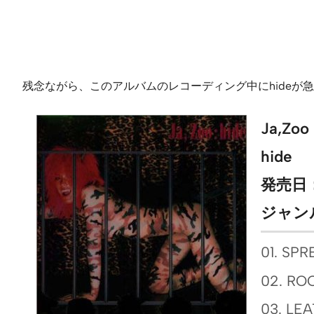
残念ながら、このアルバムのレコーディング中にhide
Ja,Zoo
hide
発売日：1
ジャン
01. SP
02. RO
03. LE