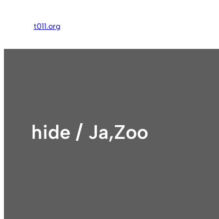
内
容
t011.org
を
ス
キ
ッ
プ
hide / Ja,Zoo