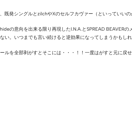
、既発シングルとzilchやXのセルフカヴァー（といっていい
eの意向を出来る限り再現したI.N.A.とSPREAD BEAV
ない。いつまでも言い続けると逆効果になってしまうかもしれ
ールを全部剥がすとそこには・・・！！一度はがすと元に戻せ