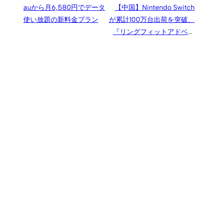
auから月6,580円でデータ
【中国】Nintendo Switch
使い放題の新料金プラン
が累計100万台出荷を突破、
『リングフィットアドベン
チャー』がヒット