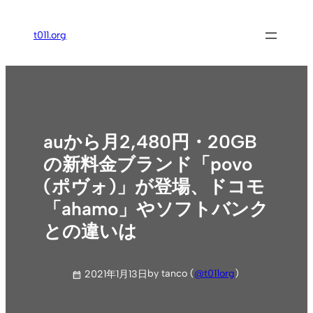
内
容
t011.org
を
ス
キ
ッ
プ
auから月2,480円・20GB
の新料金ブランド「povo
(ポヴォ)」が登場、ドコモ
「ahamo」やソフトバンク
との違いは
by tanco (
@t011org
)
2021年1月13日