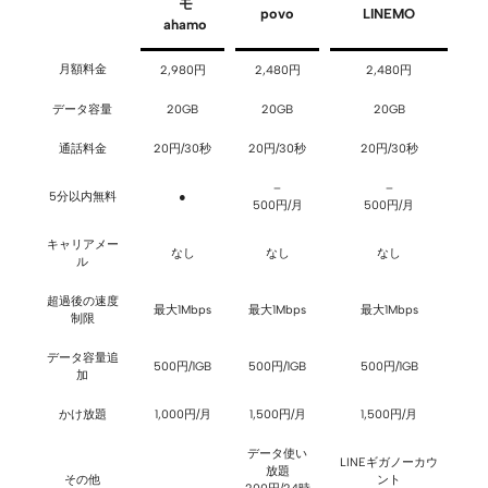
モ
povo
LINEMO
ahamo
月額料金
2,980円
2,480円
2,480円
データ容量
20GB
20GB
20GB
通話料金
20円/30秒
20円/30秒
20円/30秒
–
–
5分以内無料
●
500円/月
500円/月
キャリアメー
なし
なし
なし
ル
超過後の速度
最大1Mbps
最大1Mbps
最大1Mbps
制限
データ容量追
500円/1GB
500円/1GB
500円/1GB
加
かけ放題
1,000円/月
1,500円/月
1,500円/月
データ使い
LINEギガノーカウ
放題
その他
ント