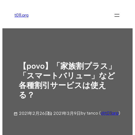
内
容
t011.org
を
ス
キ
ッ
プ
【povo】「家族割プラス」
「スマートバリュー」など
各種割引サービスは使え
る？
by tanco (
@t011org
)
2021年2月26日
2021年3月9日