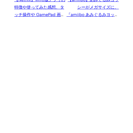
特徴や使ってみた感想、タ
シーがメガサイズに、
ッチ操作や GamePad 画面
『amiibo あみぐるみヨッシ
で見る「Off-TV Play」対応
ー ビッグ』登場
で快適視聴