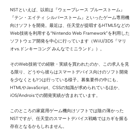
NSTといえば、以前は『ウェーブレース ブルーストーム』
『テン・エイティ シルバーストーム』といったゲーム専用機
向けソフトを開発。最近は、任天堂が提唱するHTML5などの
Web技術を利用する“Nintendo Web Framework”を利用した
ソフトウェア開発を中心に行っています（WiiU/3DS『マリ
オvs.ドンキーコング みんなでミニランド』）。
そのWeb技術での経験・実績を買われたのか、この求人を見
る限り、どうやら彼らはスマートデバイス向けのソフト開発
を少なくとも1つは行っている様子。募集要件の中にも、
HTMLやJavaScript、CSSの知識が求められているほか、
iOS/Androisでの開発実績が含まれています。
このところの家庭用ゲーム機向けソフトでは陰の薄かった
NSTですが、任天堂のスマートデバイス戦略ではカギを握る
存在となるかもしれません。