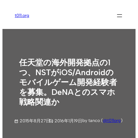
内
容
t011.org
を
ス
キ
ッ
プ
任天堂の海外開発拠点の1
つ、NSTがiOS/Androidの
モバイルゲーム開発経験者
を募集。DeNAとのスマホ
戦略関連か
by tanco (
@t011org
)
2015年8月27日
2016年1月19日