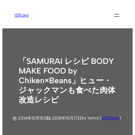
内
容
t011.org
を
ス
キ
ッ
プ
「SAMURAI レシピ BODY
MAKE FOOD by
Chiken×Beans」ヒュー・
ジャックマンも食べた肉体
改造レシピ
by tanco (
@t011org
)
2014年10月15日
2018年10月17日