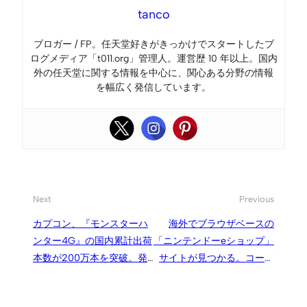
tanco
ブロガー / FP。任天堂好きがきっかけでスタートしたブ
ログメディア「t011.org」管理人。運営歴 10 年以上。国内
外の任天堂に関する情報を中心に、関心ある分野の情報
を幅広く発信しています。
Next
Previous
カプコン、『モンスターハ
海外でブラウザベースの
ンター4G』の国内累計出荷
「ニンテンドーeショップ」
本数が200万本を突破。発
サイトが見つかる。コード
売5日目で達成
入力やダウンロード成功の
報告も