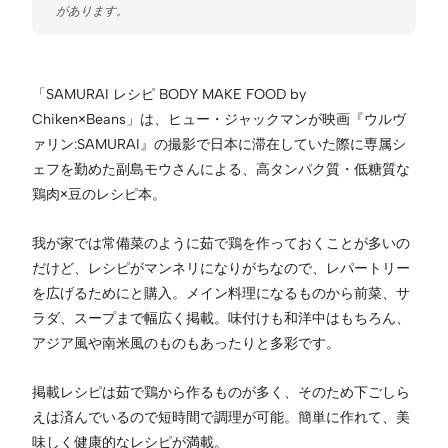
「SAMURAI レシピ BODY MAKE FOOD by
Chiken×Beans」は、ヒュー・ジャックマンが映画『ウルヴ
ァリン:SAMURAI』の撮影で日本に滞在していた際に専属シ
ェフを勤めた副島モウさんによる、高タンパク質・低糖質な
鶏肉×豆のレシピ本。
我が家では常備菜のように茹で鶏を作っておくことが多いの
だけど、レシピがマンネリになりがちなので、レパートリー
を広げるためにと購入。メイン料理になるものから前菜、サ
ラダ、スープまで幅広く掲載。味付けも和洋中はもちろん、
アジア風や南米風のものもあったりと多彩です。
掲載レシピは茹で鶏から作るものが多く、そのため下ごしら
えは済んでいるので短時間で調理が可能。簡単に作れて、美
味しく健康的なレシピが満載。