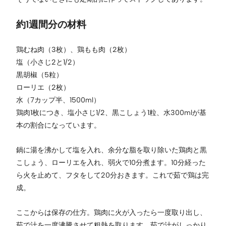
約1週間分の材料
鶏むね肉（3枚）、鶏もも肉（2枚）
塩（小さじ2と1/2）
黒胡椒（5粒）
ローリエ（2枚）
水（7カップ半、1500ml）
鶏肉1枚につき、塩小さじ1/2、黒こしょう1粒、水300mlが基
本の割合になっています。
鍋に湯を沸かして塩を入れ、余分な脂を取り除いた鶏肉と黒
こしょう、ローリエを入れ、弱火で10分煮ます。10分経った
ら火を止めて、フタをして20分おきます。これで茹で鶏は完
成。
ここからは保存の仕方。鶏肉に火が入ったら一度取り出し、
茹で汁を一度沸騰させて粗熱を取ります。茹で汁がしっかり