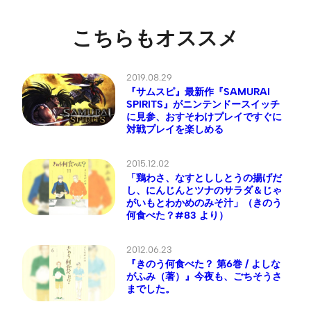
こちらもオススメ
2019.08.29
『サムスピ』最新作『SAMURAI
SPIRITS』がニンテンドースイッチ
に見参、おすそわけプレイですぐに
対戦プレイを楽しめる
2015.12.02
「鶏わさ、なすとししとうの揚げだ
し、にんじんとツナのサラダ＆じゃ
がいもとわかめのみそ汁」（きのう
何食べた？#83 より）
2012.06.23
『きのう何食べた？ 第6巻 / よしな
がふみ（著）』今夜も、ごちそうさ
までした。