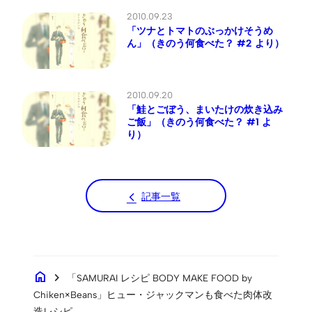
2010.09.23
「ツナとトマトのぶっかけそうめ
ん」（きのう何食べた？ #2 より）
2010.09.20
「鮭とごぼう、まいたけの炊き込み
ご飯」（きのう何食べた？ #1 よ
り）
記事一覧
home
chevron_right
「SAMURAI レシピ BODY MAKE FOOD by
Chiken×Beans」ヒュー・ジャックマンも食べた肉体改
造レシピ