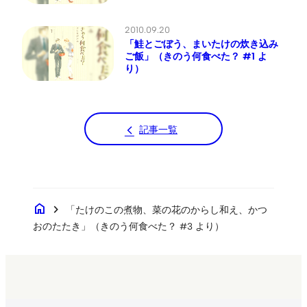
2010.09.20
「鮭とごぼう、まいたけの炊き込み
ご飯」（きのう何食べた？ #1 よ
り）
記事一覧
home
chevron_right
「たけのこの煮物、菜の花のからし和え、かつ
おのたたき」（きのう何食べた？ #3 より）