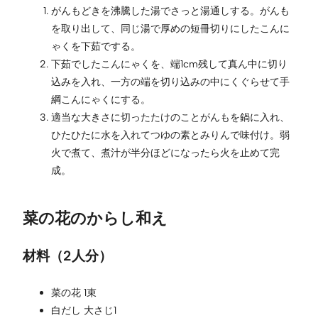
がんもどきを沸騰した湯でさっと湯通しする。がんも
を取り出して、同じ湯で厚めの短冊切りにしたこんに
ゃくを下茹でする。
下茹でしたこんにゃくを、端1cm残して真ん中に切り
込みを入れ、一方の端を切り込みの中にくぐらせて手
綱こんにゃくにする。
適当な大きさに切ったたけのことがんもを鍋に入れ、
ひたひたに水を入れてつゆの素とみりんで味付け。弱
火で煮て、煮汁が半分ほどになったら火を止めて完
成。
菜の花のからし和え
材料（2人分）
菜の花 1束
白だし 大さじ1