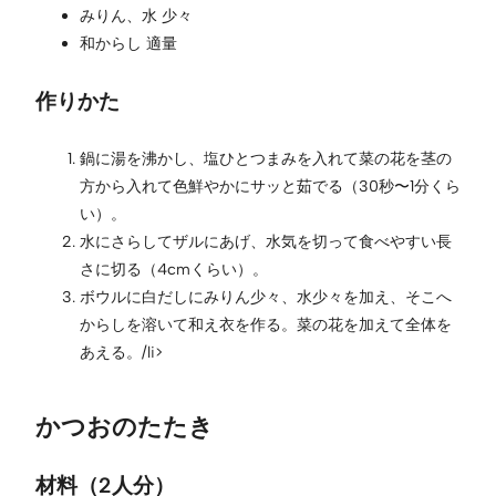
みりん、水 少々
和からし 適量
作りかた
鍋に湯を沸かし、塩ひとつまみを入れて菜の花を茎の
方から入れて色鮮やかにサッと茹でる（30秒〜1分くら
い）。
水にさらしてザルにあげ、水気を切って食べやすい長
さに切る（4cmくらい）。
ボウルに白だしにみりん少々、水少々を加え、そこへ
からしを溶いて和え衣を作る。菜の花を加えて全体を
あえる。/li>
かつおのたたき
材料（2人分）