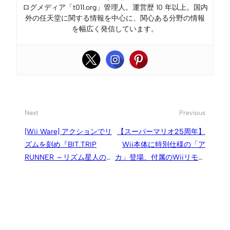
ログメディア「t011.org」管理人。運営歴 10 年以上。国内
外の任天堂に関する情報を中心に、関心ある分野の情報
を幅広く発信しています。
Next
Previous
[Wii Ware] アクションでリ
【スーパーマリオ25周年】
ズムを刻め『BIT.TRIP
Wii本体に特別仕様の「ア
RUNNER ～リズム星人の激
カ」登場、付属のWiiリモコ
走～ / アークシステムワー
ンも新型に
クス（2010）』