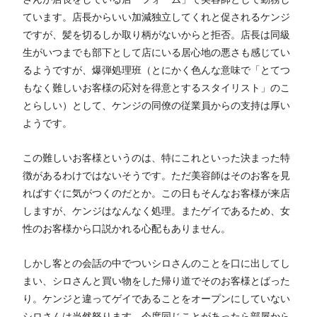
ています。店長からいい加減独立してくれと促されるケンジ
ですが、髪を切るしか取り柄がないからと拒否。店長は同級
生がいつまでも部下として店にいる居心地の悪さも感じてい
るようですが、爆弾処理班（とにかく色んな意味で「とてつ
もなく難しいお客様の応対を得意とするスタイリスト」のこ
とらしい）として、ケンジの同僚の従業員からの支持は厚い
ようです。
この難しいお客様というのは、特にこれといった決まった特
徴があるわけではないそうです。ただ美容師はそのお客を見
ればすぐに気がつくのだとか。この日もそんなお客様が来店
しますが、ケンジはなんなく処理。またゲイであるため、女
性のお客様から口説かれる心配もありません。
しかし客との会話の中でついシロさんのことを口に出してし
まい、シロさんと買い物をした帰り道でそのお客様とばった
り。ケンジと違ってゲイであることをオープンにしていない
シロさんは当然怒ります。今度同じことがあったら部屋から