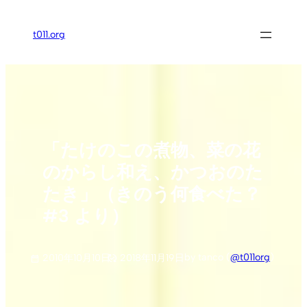
内
容
t011.org
を
ス
キ
ッ
プ
「たけのこの煮物、菜の花
のからし和え、かつおのた
たき」（きのう何食べた？
#3 より）
by tanco (
@t011org
)
2010年10月10日
2018年11月19日