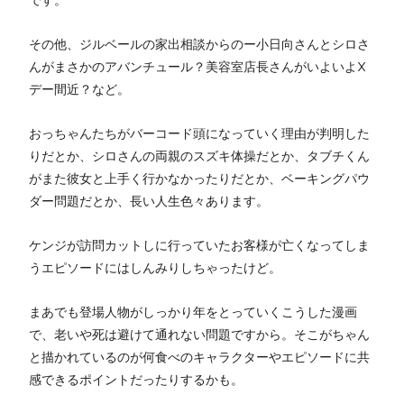
その他、ジルベールの家出相談からのー小日向さんとシロさ
んがまさかのアバンチュール？美容室店長さんがいよいよX
デー間近？など。
おっちゃんたちがバーコード頭になっていく理由が判明した
りだとか、シロさんの両親のスズキ体操だとか、タブチくん
がまた彼女と上手く行かなかったりだとか、ベーキングパウ
ダー問題だとか、長い人生色々あります。
ケンジが訪問カットしに行っていたお客様が亡くなってしま
うエピソードにはしんみりしちゃったけど。
まあでも登場人物がしっかり年をとっていくこうした漫画
で、老いや死は避けて通れない問題ですから。そこがちゃん
と描かれているのが何食べのキャラクターやエピソードに共
感できるポイントだったりするかも。