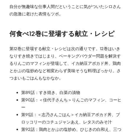
自分が無趣味な仕事人間だということに気がついたシロさん
の急激に老けた表情もツボ。
何食べ12巻に登場する献立・レシピ
第12巻に登場する献立・レシピは次の通りです。12巻はいき
なりすき焼きではじまり、ベーキングパウダー問題を解決す
るりんごのマフィンが登場して、イカ納豆アボカド丼、鶏肉
とかぶの塩炒めなど相変わらず美味そうな料理ばっかり。さ
つまいもごはんもなかなか。
第89話：すき焼き、白菜の漬物
第90話：＜佳代子さんち＞りんごのマフィン、コーヒ
ー
第91話：＜志乃さんごはん＞イカ納豆アボカド丼、ブ
ロッコリーのコチュジャンあえ、レタスのみそ汁
第92話：鶏肉とかぶの塩炒め、ひじきの白和え、三つ