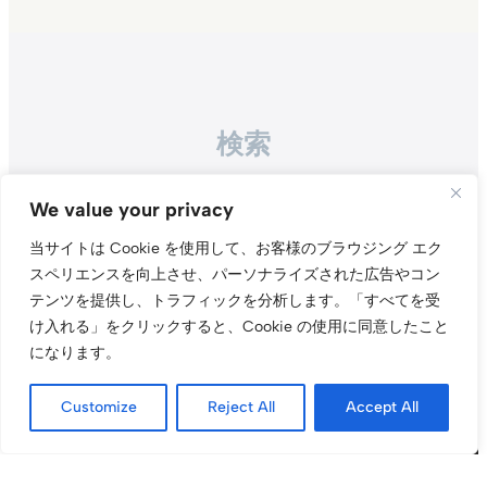
検索
Search
We value your privacy
当サイトは Cookie を使用して、お客様のブラウジング エク
スペリエンスを向上させ、パーソナライズされた広告やコン
テンツを提供し、トラフィックを分析します。
「すべてを受
け入れる」をクリックすると、Cookie の使用に同意したこと
になります。
Instagr
Threa
X（旧Tw
Customize
Reject All
Accept All
当サイトについて
プライバシーポリシー
お問い合わせ
© t011.org