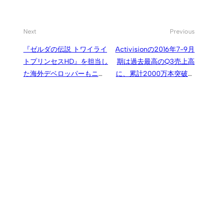
Next
Previous
『ゼルダの伝説 トワイライ
Activisionの2016年7-9月
トプリンセスHD』を担当し
期は過去最高のQ3売上高
た海外デベロッパーもニン
に、累計2000万本突破の
テンドースイッチに参
『Overwatch』など
入、“しばらく前” から対応
Blizzardが好調
タイトルを開発中