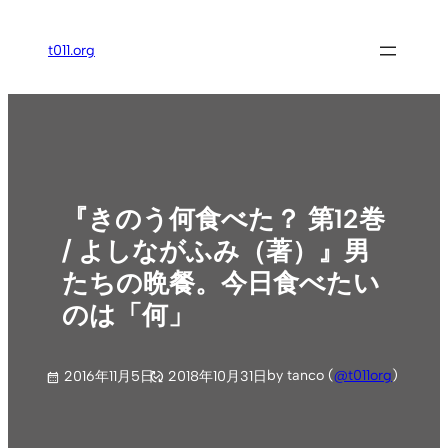
内
容
t011.org
を
ス
キ
ッ
プ
『きのう何食べた？ 第12巻
/ よしながふみ（著）』男
たちの晩餐。今日食べたい
のは「何」
by tanco (
@t011org
)
2016年11月5日
2018年10月31日