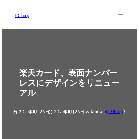
内
容
t011.org
を
ス
キ
ッ
プ
楽天カード、表面ナンバー
レスにデザインをリニュー
アル
by tanco (
@t011org
)
2021年11月26日
2021年11月26日