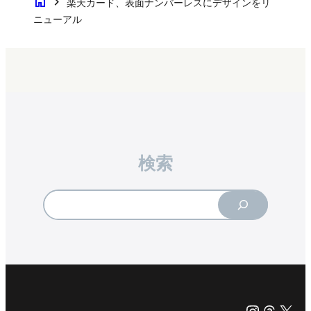
home
chevron_right
楽天カード、表面ナンバーレスにデザインをリ
ニューアル
検索
Search
Instagr
Threa
X（旧Tw