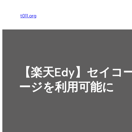
内
容
t011.org
を
ス
キ
ッ
プ
【楽天Edy】セイ
ージを利用可能に