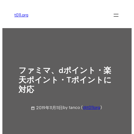
内
容
t011.org
を
ス
キ
ッ
プ
ファミマ、dポイント・楽
天ポイント・Tポイントに
対応
by tanco (
@t011org
)
2019年11月11日