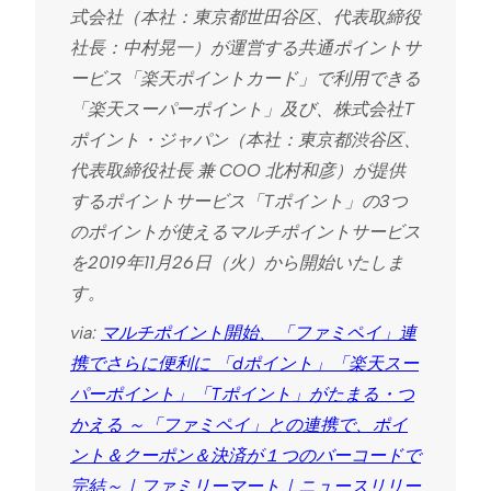
式会社（本社：東京都世田谷区、代表取締役
社長：中村晃一）が運営する共通ポイントサ
ービス「楽天ポイントカード」で利用できる
「楽天スーパーポイント」及び、株式会社T
ポイント・ジャパン（本社：東京都渋谷区、
代表取締役社長 兼 COO 北村和彦）が提供
するポイントサービス「Tポイント」の3つ
のポイントが使えるマルチポイントサービス
を2019年11月26日（火）から開始いたしま
す。
via:
マルチポイント開始、「ファミペイ」連
携でさらに便利に 「dポイント」「楽天スー
パーポイント」「Tポイント」がたまる・つ
かえる ～「ファミペイ」との連携で、ポイ
ント＆クーポン＆決済が１つのバーコードで
完結～｜ファミリーマート｜ニュースリリー