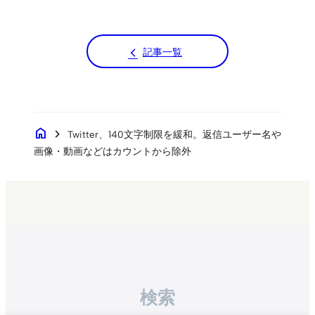
記事一覧
home
chevron_right
Twitter、140文字制限を緩和。返信ユーザー名や
画像・動画などはカウントから除外
検索