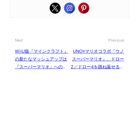
Next
Previous
WiiU版『マインクラフト』
UNO×マリオコラボ『ウノ
の新たなマッシュアップは
スーパーマリオ』、ドロー
『スーパーマリオ』へのラ
2／ドロー4を跳ね返せる特
ブレター、マイクロソフト
別カードも付属
(Mojang / 4J) 側の提案か
ら実現