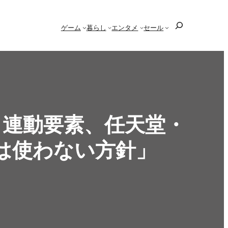
検
ゲーム
暮らし
エンタメ
セール
索
o』連動要素、任天堂・
は使わない方針」