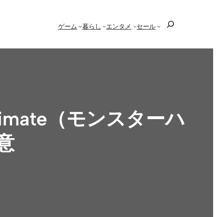
検
ゲーム
暮らし
エンタメ
セール
索
ltimate（モンスターハ
意