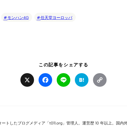
モンハン4G
任天堂ヨーロッパ
この記事をシェアする
X
Facebook
Line
Hatena
Copy
Link
タートしたブログメディア「t011.org」管理人。運営歴 10 年以上