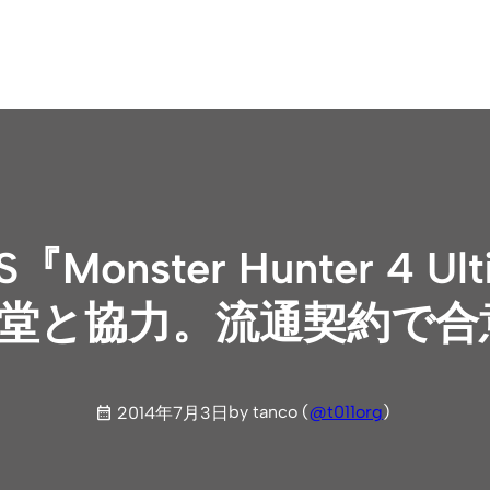
onster Hunter 4 U
天堂と協力。流通契約で合
by tanco (
@t011org
)
2014年7月3日