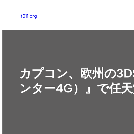
内
容
t011.org
を
ス
キ
ッ
プ
カプコン、欧州の3DS『M
ンター4G）』で任