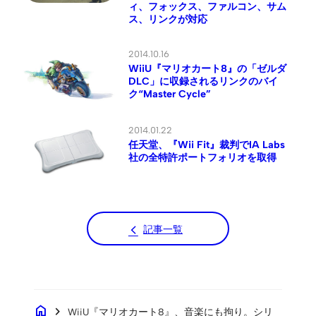
ィ、フォックス、ファルコン、サム
ス、リンクが対応
2014.10.16
WiiU『マリオカート8』の「ゼルダ
DLC」に収録されるリンクのバイ
ク“Master Cycle”
2014.01.22
任天堂、『Wii Fit』裁判でIA Labs
社の全特許ポートフォリオを取得
記事一覧
home
chevron_right
WiiU『マリオカート8』、音楽にも拘り。シリ