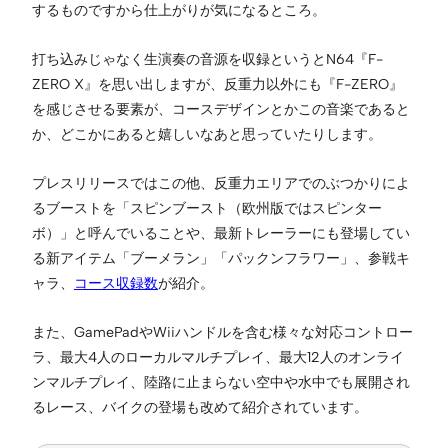
するものですから仕上がりが気になるところ。
打ち込みじゃなく生演奏の音源を収録というとN64『F-
ZERO X』を思い出しますが、反重力以外にも『F-ZERO』
を感じさせる要素が、コースデザインとかこの音楽であると
か、どこかにあると嬉しいなあと思っていたりします。
プレスリリースではこの他、反重力エリアでのぶつかりによ
るブーストを「スピンブースト（欧州版ではスピンター
ボ）」と呼んでいることや、最新トレーラーにも登場してい
る新アイテム「ブーメラン」「パックンフラワー」、参戦キ
ャラ、
コース収録数
が紹介。
また、GamePadやWiiハンドルを含む様々な対応コントロー
ラ、最大4人のローカルマルチプレイ、最大12人のオンライ
ンマルチプレイ、陸路に止まらない空中や水中でも展開され
るレース、バイクの登場も改めて紹介されています。