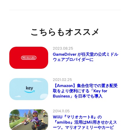
こちらもオススメ
2023.08.25
GameDriver が任天堂の公式ミドル
ウェアプロバイダーに
2021.02.25
【Amazon】集合住宅での置き配受
取をより便利にする「Key for
Business」を日本でも導入
2014.11.05
WiiU『マリオカート8』の
『amiibo』活用はMii用きせかえス
ーツ。マリオファミリーやカービ