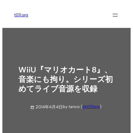
内
容
t011.org
を
ス
キ
ッ
プ
WiiU『マリオカート8』、
音楽にも拘り。シリーズ初
めてライブ音源を収録
by tanco (
@t011org
)
2014年4月4日