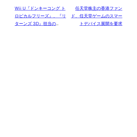
Wii U『ドンキーコング ト
任天堂株主の香港ファン
ロピカルフリーズ』、『リ
ド、任天堂ゲームのスマー
ターンズ 3D』担当の
トデバイス展開を要求
Monster Gamesも開発に参
加