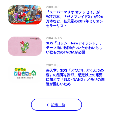
2018.01.31
『スーパーマリオ オデッセイ』が
907万本、『ゼノブレイド2』が106
万本など、任天堂の2017年ミリオン
セラーリスト
2014.07.09
3DS『ヨッシーNewアイランド』、
テーマ曲に歌詞がついたかわいらし
い歌もののTVCMが公開
2012.11.30
任天堂、3DS『とびだせ どうぶつの
森』の品薄を謝罪。想定以上の需要
に加えて「SLC-NAND」メモリの調
達が難しいため
記事一覧