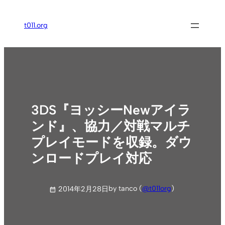
内
容
t011.org
を
ス
キ
ッ
プ
3DS『ヨッシーNewアイラ
ンド』、協力／対戦マルチ
プレイモードを収録。ダウ
ンロードプレイ対応
by tanco (
@t011org
)
2014年2月28日