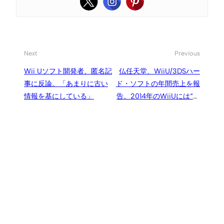
Next
Previous
Wii Uソフト開発者、匿名記
仏任天堂、WiiU/3DSハー
事に反論。「あまりに古い
ド・ソフトの年間売上を報
情報を基にしている」
告。2014年のWiiUには“未
発表サプライズ”も