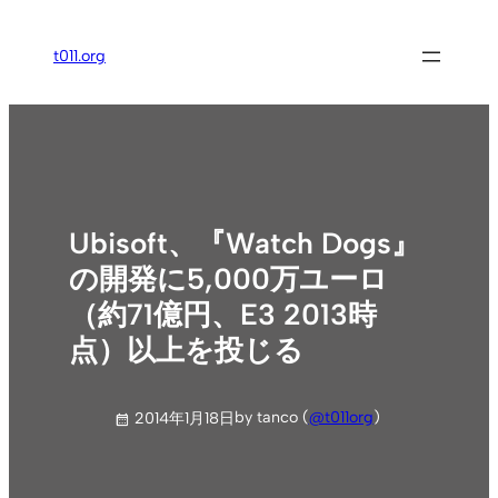
内
容
t011.org
を
ス
キ
ッ
プ
Ubisoft、『Watch Dogs』
の開発に5,000万ユーロ
（約71億円、E3 2013時
点）以上を投じる
by tanco (
@t011org
)
2014年1月18日