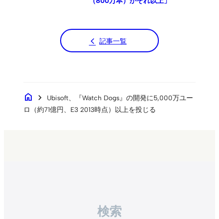
（800万本）かそれ以上」
記事一覧
home
chevron_right
Ubisoft、『Watch Dogs』の開発に5,000万ユー
ロ（約71億円、E3 2013時点）以上を投じる
検索