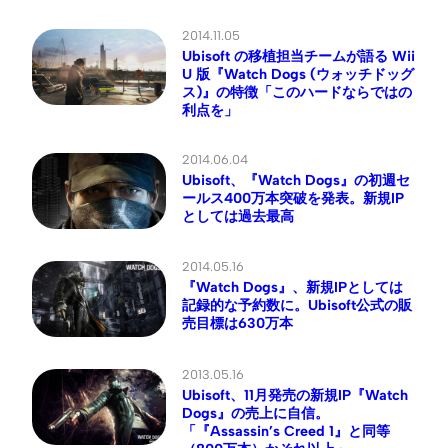
2014.11.05
Ubisoft の移植担当チームが語る Wii
U 版『Watch Dogs (ウォッチドッグ
ス)』の特徴「このハードならではの
利点を」
2014.06.04
Ubisoft、『Watch Dogs』の初週セ
ールス400万本突破を発表。新規IP
としては過去最高
2014.05.16
『Watch Dogs』、新規IPとしては
記録的な予約数に。Ubisoft公式の販
売目標は630万本
2013.05.16
Ubisoft、11月発売の新規IP『Watch
Dogs』の売上に自信。
「『Assassin’s Creed 1』と同等