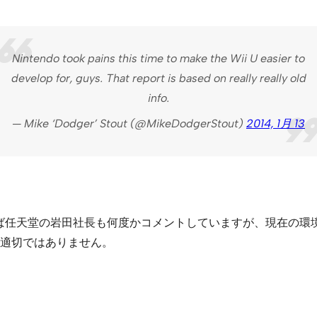
Nintendo took pains this time to make the Wii U easier to
develop for, guys. That report is based on really really old
info.
— Mike ‘Dodger’ Stout (@MikeDodgerStout)
2014, 1月 13
遡れば任天堂の岩田社長も何度かコメントしていますが、現在の
適切ではありません。