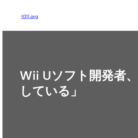
内
容
t011.org
を
ス
キ
ッ
プ
Wii Uソフト開発
している」