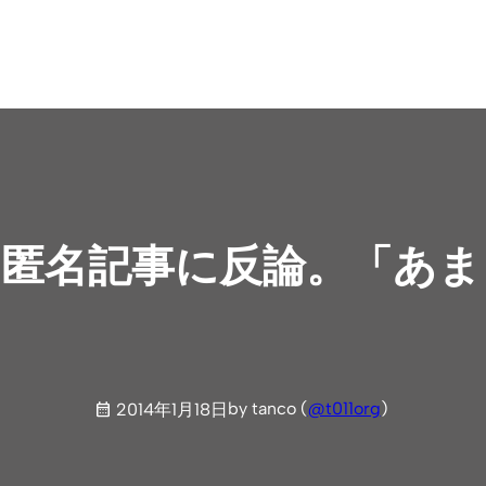
者、匿名記事に反論。「あ
by tanco (
@t011org
)
2014年1月18日