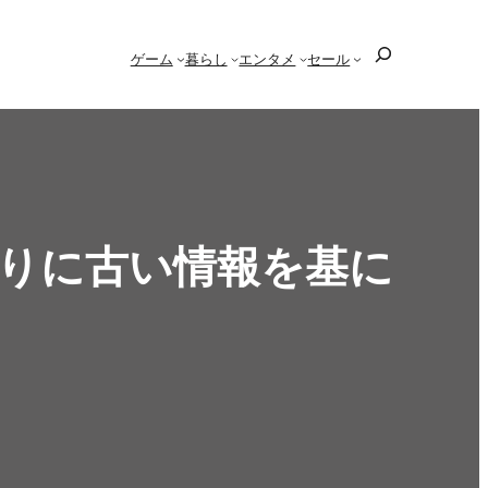
検
ゲーム
暮らし
エンタメ
セール
索
まりに古い情報を基に