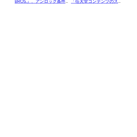
BROS.』、アンロック条件
「任天堂コンテンツのスマ
は『NewルイージU』のデ
ートデバイス展開は無い」
ータなど