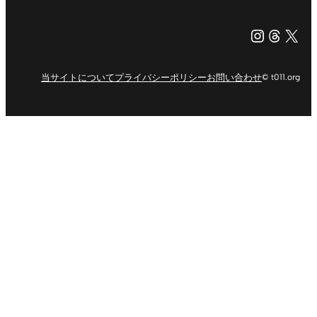
Instagr
Threa
X（旧Tw
当サイトについて
プライバシーポリシー
お問い合わせ
© t011.org