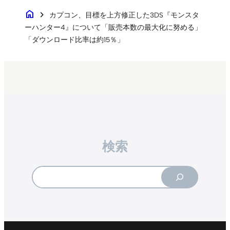
home
chevron_right
カプコン、目標を上方修正した3DS『モンスタ
ーハンター4』について「販売本数の最大化に努める」
「ダウンロード比率は約15％」
検索
Search