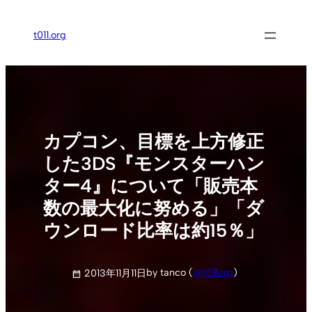
内
容
t011.org
を
ス
キ
ッ
プ
カプコン、目標を上方修正
した3DS『モンスターハン
ター4』について「販売本
数の最大化に努める」「ダ
ウンロード比率は約15％」
by tanco (
@t011org
)
2013年11月11日