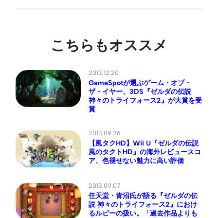
こちらもオススメ
2013.12.20
GameSpotが選ぶゲーム・オブ・
ザ・イヤー、3DS『ゼルダの伝説
神々のトライフォース2』が大賞を受
賞
2013.09.26
【風タクHD】Wii U『ゼルダの伝説
風のタクトHD』の海外レビュースコ
ア、色褪せない魅力に高い評価
2013.09.07
任天堂・青沼氏が語る『ゼルダの伝
説 神々のトライフォース2』におけ
るルピーの扱い。「過去作品よりも