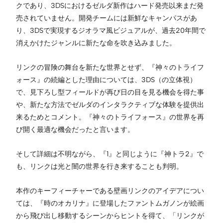
クであり、3DSにおけるゼルダ新作はハード発売以来まだ発
売されていません。開発チームには新鮮なキャンパスがあ
り、3DSで実現するジオラマ風ビジュアルが、過去20年間で
消えかけたジャンルに新たな命を吹き込みました。
リンクの冒険の舞台を新たな世界とせず、『神々のトライフ
ォース』の続編とした理由については、3DS（の立体視）
で、見下ろし型フィールドが再び日の目を見る機会を得た事
や、新たな方法でゼルダのインタラクティブな体験を提供出
来るためとコメント。『神々のトライフォース』の世界を再
び開く最適な機会だったと言います。
そして詳細は不明ながら、『1』と同じように『神トラ2』で
も、リンクは光と闇の世界を行き来することも判明。
本作のキーフィーチャーである壁画リンクのアイデアについ
ては、『時のオカリナ』に登場したファントムガノンが絵画
から飛び出し移動するシーンからヒントを得て、「リンクが