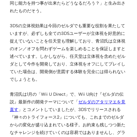
同じ能力を持つ事が出来たらどうなるだろう？」と生み出さ
れたものだそう。
3DSの立体視効果は今回のゼルダでも重要な役割を果たして
いますが、必ずしも全ての3DSユーザーが立体視を好意的に
捉えていないことを任天堂も理解しており、青沼氏は立体視
のオン／オフを問わずゲームを楽しめることを保証しますと
述べています。しかしながら、任天堂は立体視を含めたゼル
ダとして今作を開発しており、立体視をオフにしてプレイし
ていた場合は、開発側が意図する体験を完全には得られない
でしょうとも。
青沼氏は1月の「Wii U Direct」で、Wii U向け『ゼルダの伝
説』最新作の開発テーマについて「
ゼルダのアタリマエを見
直す
」とコメントしていましたが、3DSでリリースされる
『神々のトライフォース2』についても、これまでのゼルダ
からの変化が盛り込まれている様子。お約束も残しつつ新た
なチャレンジを続けていくのは容易ではありませんし、グラ