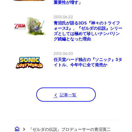
重要性が増す」
2013.06.22
青沼氏が語る3DS『神々のトライフ
ォース2』、『ゼルダの伝説』シリー
ズとしては極めて珍しいナンバリン
グ続編となった理由
2013.06.03
任天堂ハード独占の『ソニック』3タ
イトル、今年中に全て発売か
記事一覧
home
chevron_right
『ゼルダの伝説』プロデューサーの青沼英二