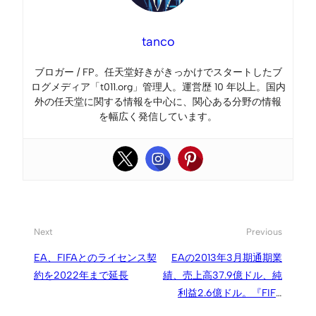
tanco
ブロガー / FP。任天堂好きがきっかけでスタートしたブ
ログメディア「t011.org」管理人。運営歴 10 年以上。国内
外の任天堂に関する情報を中心に、関心ある分野の情報
を幅広く発信しています。
Next
Previous
EA、FIFAとのライセンス契
EAの2013年3月期通期業
約を2022年まで延長
績、売上高37.9億ドル、純
利益2.6億ドル。『FIFA
13』は累計1,450万本突破