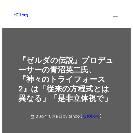
内
容
t011.org
を
ス
キ
ッ
プ
『ゼルダの伝説』プロデュ
ーサーの青沼英二氏、
『神々のトライフォース
2』は「従来の方程式とは
異なる」「是非立体視で」
by tanco (
@t011org
)
2013年5月8日