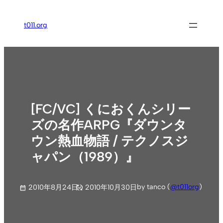
内
容
t011.org
を
ス
キ
ッ
プ
[FC/VC] くにおくんシリー
ズの名作ARPG『ダウンタ
ウン熱血物語 / テクノスジ
ャパン（1989）』
by tanco (
@t011org
)
2010年8月24日
2010年10月30日