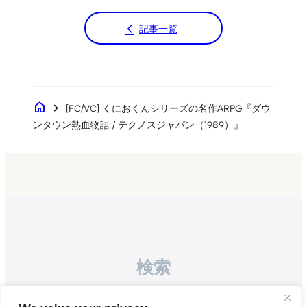
記事一覧
home
chevron_right
[FC/VC] くにおくんシリーズの名作ARPG『ダウ
ンタウン熱血物語 / テクノスジャパン（1989）』
検索
Search