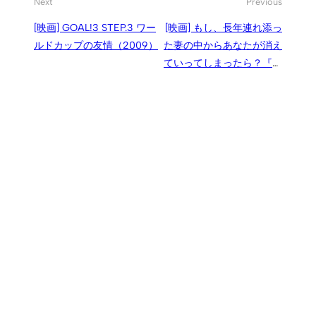
Next
Previous
[映画] GOAL!3 STEP.3 ワー
[映画] もし、長年連れ添っ
ルドカップの友情（2009）
た妻の中からあなたが消え
ていってしまったら？『ア
ウェイ・フロム・ハー 君を
想う』