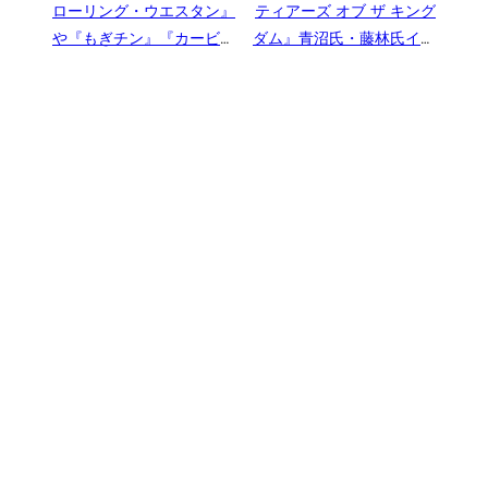
ローリング・ウエスタン』
ティアーズ オブ ザ キング
や『もぎチン』『カービ
ダム』青沼氏・藤林氏イン
ィ』シリーズなど手掛ける
タビューをざっくりと、ゼ
ルダ史やシリーズ総合プロ
デューサーとしての今後に
ついてなど