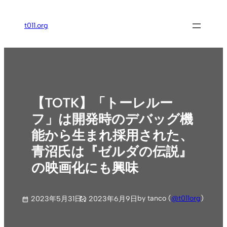
内
容
t011.org
を
ス
キ
ッ
プ
【TOTK】「トーレルー
フ」は開発時のデバッグ機
能から生まれ採用された、
青沼氏は『ゼルダの伝説』
の映画化にも興味
by tanco (
@t011org
)
2023年5月31日
2023年6月9日