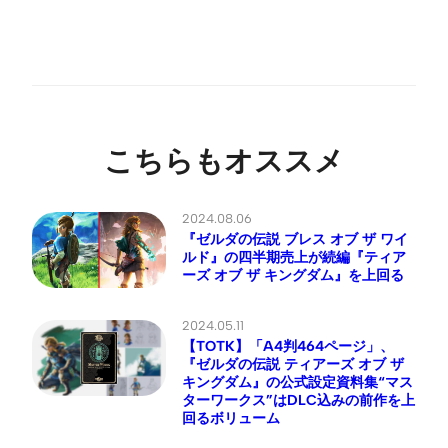
こちらもオススメ
2024.08.06
『ゼルダの伝説 ブレス オブ ザ ワイ
ルド』の四半期売上が続編『ティア
ーズ オブ ザ キングダム』を上回る
2024.05.11
【TOTK】「A4判464ページ」、
『ゼルダの伝説 ティアーズ オブ ザ
キングダム』の公式設定資料集“マス
ターワークス”はDLC込みの前作を上
回るボリューム