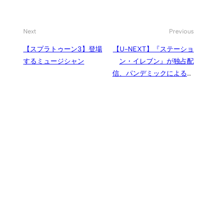
Next
Previous
【スプラトゥーン3】登場
【U-NEXT】『ステーショ
するミュージシャン
ン・イレブン』が独占配
信、パンデミックによる文
明崩壊後の世界を描く傑作
SFサスペンス