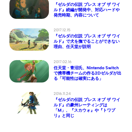
『ゼルダの伝説 ブレス オブ ザ ワイ
ルド』続編が開発中、対応ハードや
発売時期、内容について
2017.12.15
『ゼルダの伝説 ブレス オブ ザ ワイ
ルド』で犬を撫でることができない
理由、任天堂が説明
2017.02.16
任天堂・青沼氏、Nintendo Switch
で携帯機チームの作る2Dゼルダが出
る「可能性は確実にある」
2016.11.24
『ゼルダの伝説 ブレス オブ ザ ワイ
ルド』の豪州レーティングは
「M」、『スカウォ』や『トワプ
リ』と同じ