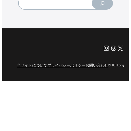
Search
Instagr
Threa
X（旧Tw
当サイトについて
プライバシーポリシー
お問い合わせ
© t011.org