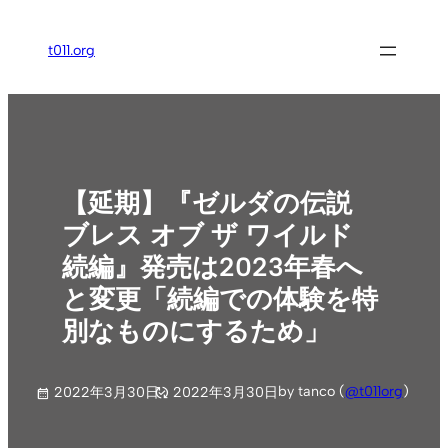
内
容
t011.org
を
ス
キ
ッ
プ
【延期】『ゼルダの伝説
ブレス オブ ザ ワイルド
続編』発売は2023年春へ
と変更「続編での体験を特
別なものにするため」
by tanco (
@t011org
)
2022年3月30日
2022年3月30日