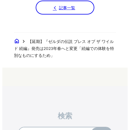
記事一覧
home
chevron_right
【延期】『ゼルダの伝説 ブレス オブ ザ ワイル
ド 続編』発売は2023年春へと変更「続編での体験を特
別なものにするため」
検索