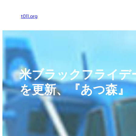
内
容
t011.org
を
ス
キ
ッ
プ
米ブラックフライデ
を更新、『あつ森』