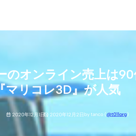
ーのオンライン売上は90
『マリコレ3D』が人気
by tanco (
@t011org
)
2020年12月1日
2020年12月2日