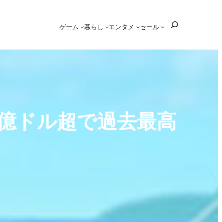
検
ゲーム
暮らし
エンタメ
セール
索
億ドル超で過去最高