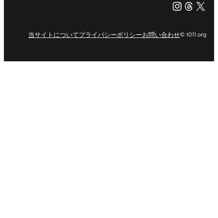
Instagr
Threa
X（旧Tw
当サイトについて
プライバシーポリシー
お問い合わせ
© t011.org