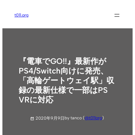
内
容
t011.org
を
ス
キ
ッ
プ
『電車でGO!!』最新作が
PS4/Switch向けに発売、
「高輪ゲートウェイ駅」収
録の最新仕様で一部はPS
VRに対応
by tanco (
@t011org
)
2020年9月9日