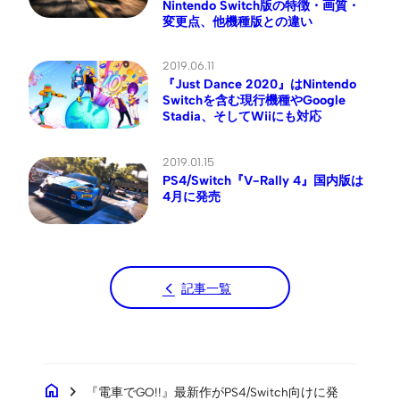
Nintendo Switch版の特徴・画質・
変更点、他機種版との違い
2019.06.11
『Just Dance 2020』はNintendo
Switchを含む現行機種やGoogle
Stadia、そしてWiiにも対応
2019.01.15
PS4/Switch『V-Rally 4』国内版は
4月に発売
記事一覧
home
chevron_right
『電車でGO!!』最新作がPS4/Switch向けに発