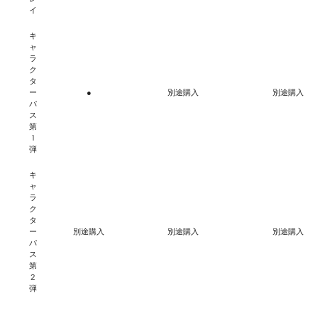
イ
キ
ャ
ラ
ク
タ
ー
●
別途購入
別途購入
パ
ス
第
1
弾
キ
ャ
ラ
ク
タ
ー
別途購入
別途購入
別途購入
パ
ス
第
2
弾