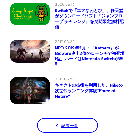
2020.06.16
Switchで「エアなわとび」、任天堂
がダウンロードソフト『ジャンプロ
ープ チャレンジ』を期間限定無料配
信
2019.03.20
NPD 2019年2月：『Anthem』が
Bioware史上2位のローンチで初登場
1位、ハードはNintendo Switchが牽
引
2015.05.28
キネクトの技術を利用した、Nikeの
次世代ランニング体験“Force of
Nature”
記事一覧