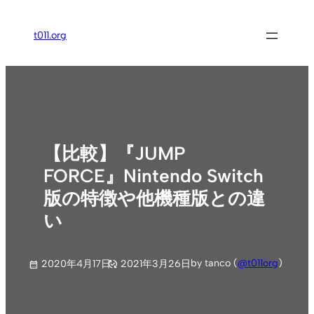
内
容
t011.org
を
ス
キ
ッ
プ
【比較】『JUMP
FORCE』Nintendo Switch
版の特徴や他機種版との違
い
by tanco (
@t011org
)
2020年4月17日
2021年3月26日