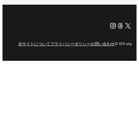
Instagr
Threa
X（旧Tw
当サイトについて
プライバシーポリシー
お問い合わせ
© t011.org