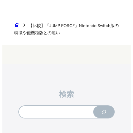
home
chevron_right
【比較】『JUMP FORCE』Nintendo Switch版の
特徴や他機種版との違い
検索
Search