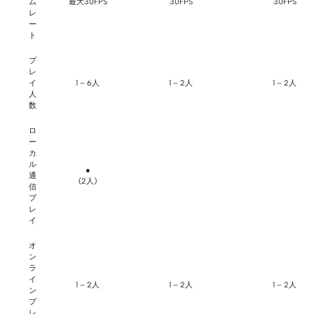
ム
最大30FPS
30FPS
30FPS
レ
ー
ト
プ
レ
イ
1 – 6人
1 – 2人
1 – 2人
人
数
ロ
ー
カ
ル
●
通
(2人)
信
プ
レ
イ
オ
ン
ラ
イ
1 – 2人
1 – 2人
1 – 2人
ン
プ
レ