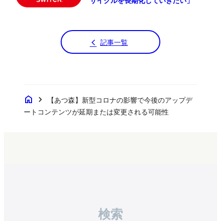
サイクルを長期化していきたい」
記事一覧
home
chevron_right
【あつ森】新型コロナの影響で今後のアップデ
ートコンテンツが延期または変更される可能性
検索