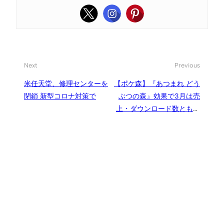
Next
Previous
米任天堂、修理センターを
【ポケ森】『あつまれ どう
閉鎖 新型コロナ対策で
ぶつの森』効果で3月は売
上・ダウンロード数ともに
増加