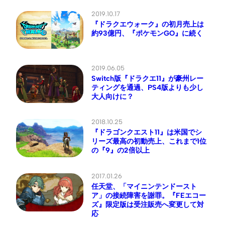
2019.10.17
『ドラクエウォーク』の初月売上は
約93億円、『ポケモンGO』に続く
2019.06.05
Switch版『ドラクエ11』が豪州レー
ティングを通過、PS4版よりも少し
大人向けに？
2018.10.25
『ドラゴンクエスト11』は米国でシ
リーズ最高の初動売上、これまで1位
の『9』の2倍以上
2017.01.26
任天堂、「マイニンテンドースト
ア」の接続障害を謝罪。『FEエコー
ズ』限定版は受注販売へ変更して対
応