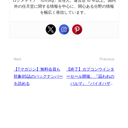
ログメディア「t011.org」管理人。運営歴 10 年以上。国内
外の任天堂に関する情報を中心に、関心ある分野の情報
を幅広く発信しています。
Next
Previous
【Tマガジン】無料会員も
【終了】カプコンウインタ
対象85誌のバックナンバー
ーセール開催、『囚われの
を読める
パルマ』『バイオハザー
ド』『ロックマン』『逆転
裁判』などNintendo
Switch/3DSソフトが最大
63％オフ