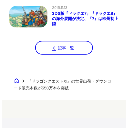
2015.11.13
3DS版『ドラクエ7』『ドラクエ8』
の海外展開が決定、『7』は欧州初上
陸
記事一覧
home
chevron_right
『ドラゴンクエストXI』の世界出荷・ダウンロ
ード販売本数が550万本を突破