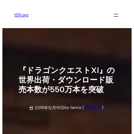
内
容
t011.org
を
ス
キ
ッ
プ
『ドラゴンクエストXI』の
世界出荷・ダウンロード販
売本数が550万本を突破
by tanco (
@t011org
)
2019年12月19日