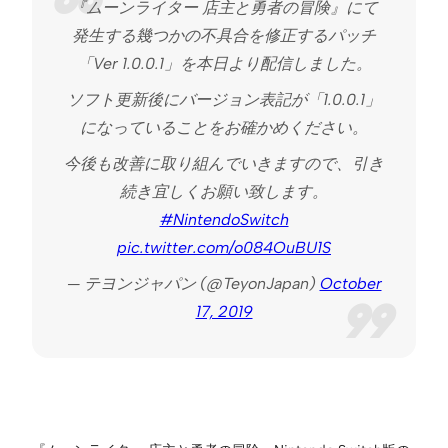
『ムーンライター 店主と勇者の冒険』にて
発生する幾つかの不具合を修正するパッチ
「Ver 1.0.0.1」を本日より配信しました。
ソフト更新後にバージョン表記が「1.0.0.1」
になっていることをお確かめください。
今後も改善に取り組んでいきますので、引き
続き宜しくお願い致します。
#NintendoSwitch
pic.twitter.com/o084OuBU1S
— テヨンジャパン (@TeyonJapan)
October
17, 2019