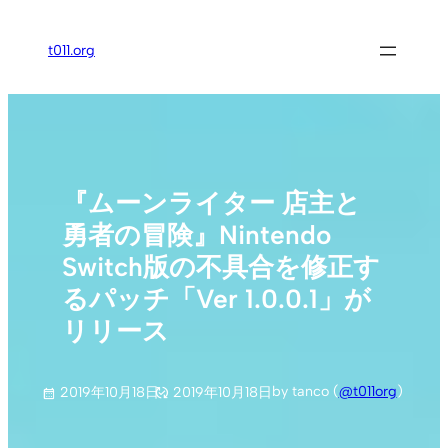
内
容
t011.org
を
ス
キ
ッ
プ
『ムーンライター 店主と
勇者の冒険』Nintendo
Switch版の不具合を修正す
るパッチ「Ver 1.0.0.1」が
リリース
by tanco (
@t011org
)
2019年10月18日
2019年10月18日