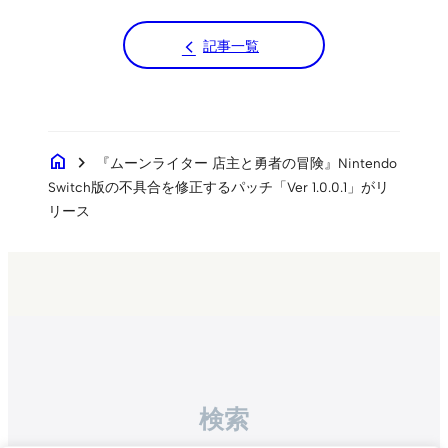
記事一覧
home
chevron_right
『ムーンライター 店主と勇者の冒険』Nintendo
Switch版の不具合を修正するパッチ「Ver 1.0.0.1」がリ
リース
検索