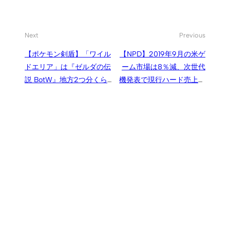
Next
Previous
【ポケモン剣盾】「ワイル
【NPD】2019年9月の米ゲ
ドエリア」は『ゼルダの伝
ーム市場は8％減、次世代
説 BotW』地方2つ分くらい
機発表で現行ハード売上が
のサイズがある
落ち込む