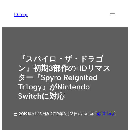
内
容
t011.org
を
ス
キ
ッ
プ
『スパイロ・ザ・ドラゴ
ン』初期3部作のHDリマス
ター『Spyro Reignited
Trilogy』がNintendo
Switchに対応
by tanco (
@t011org
)
2019年6月13日
2019年6月13日