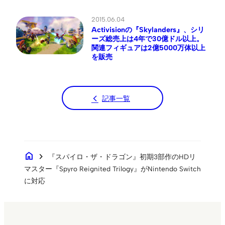
2015.06.04
Activisionの『Skylanders』、シリ
ーズ総売上は4年で30億ドル以上。
関連フィギュアは2億5000万体以上
を販売
記事一覧
home
chevron_right
『スパイロ・ザ・ドラゴン』初期3部作のHDリ
マスター『Spyro Reignited Trilogy』がNintendo Switch
に対応