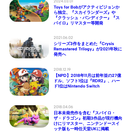
2024.03.01
Toys for Bobがアクティビジョンか
ら独立、『スカイランダーズ』や
『クラッシュ・バンディクー』『ス
パイロ』リマスター等開発
2021.06.02
シリーズ3作をまとめた『Crysis
Remastered Trilogy』が2021年秋に
発売へ
2018.12.19
【NPD】2018年11月は前年並の27億
ドル、ソフト1位は『RDR2』、ハー
ド1位はNintendo Switch
2018.04.06
日本未発売作を含む『スパイロ・
ザ・ドラゴン』初期3作品が現行機向
けにリマスター、ニンテンドースイ
ッチ版も一時任天堂UKに掲載