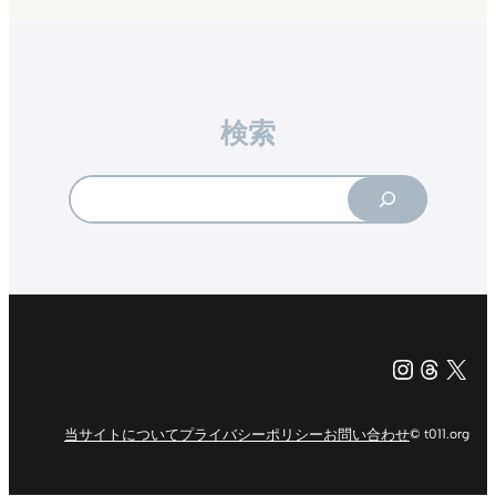
検索
Search
Instagr
Threa
X（旧Tw
当サイトについて
プライバシーポリシー
お問い合わせ
© t011.org