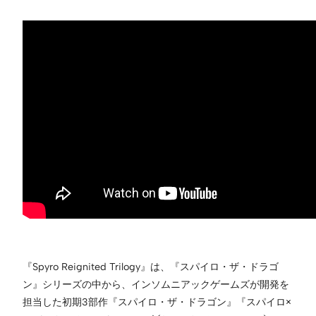
『Spyro Reignited Trilogy』は、『スパイロ・ザ・ドラゴ
ン』シリーズの中から、インソムニアックゲームズが開発を
担当した初期3部作『スパイロ・ザ・ドラゴン』『スパイロ×