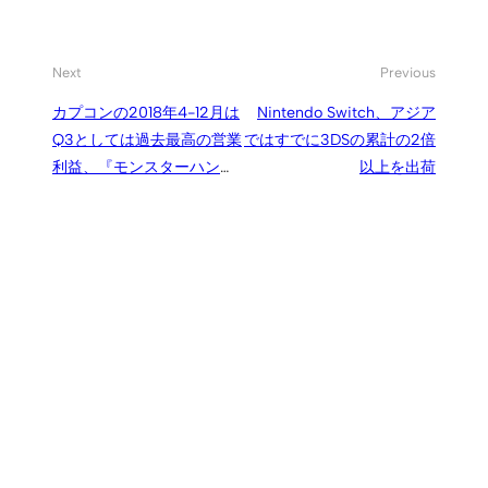
Next
Previous
カプコンの2018年4-12月は
Nintendo Switch、アジア
Q3としては過去最高の営業
ではすでに3DSの累計の2倍
利益、『モンスターハンタ
以上を出荷
ー：ワールド』をはじめモ
ンハンシリーズが好業績を
牽引