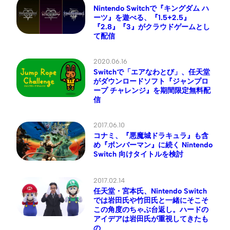
Nintendo Switchで『キングダム ハ
ーツ』を遊べる、『1.5+2.5』
『2.8』『3』がクラウドゲームとし
て配信
2020.06.16
Switchで「エアなわとび」、任天堂
がダウンロードソフト『ジャンプロ
ープ チャレンジ』を期間限定無料配
信
2017.06.10
コナミ、『悪魔城ドラキュラ』も含
め『ボンバーマン』に続く Nintendo
Switch 向けタイトルを検討
2017.02.14
任天堂・宮本氏、Nintendo Switch
では岩田氏や竹田氏と一緒にそこそ
この角度のちゃぶ台返し。ハードの
アイデアは岩田氏が重視してきたも
の