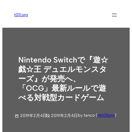
内
容
t011.org
を
ス
キ
ッ
プ
Nintendo Switchで『遊☆
戯☆王 デュエルモンスタ
ーズ』が発売へ、
「OCG」最新ルールで遊
べる対戦型カードゲーム
by tanco (
@t011org
)
2019年2月4日
2019年2月4日