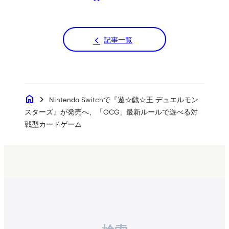
記事一覧
home
chevron_right
Nintendo Switchで『遊☆戯☆王 デュエルモン
スターズ』が発売へ、「OCG」最新ルールで遊べる対
戦型カードゲーム