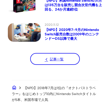
【NPD】米国Nintendo Switchの11月
は135万台を販売し競合次世代機を上
回る、24か月連続1位
2020.11.12
【NPD】2020年7-9月のNintendo
Switch販売台数は2009年のニンテ
ンドーDS以降で最大
記事一覧
home
chevron_right
【NPD】2018年7月は1位の『オクトパストラベ
ラー』をはじめトップ10内にNintendo Switchタイトル
が5本、米国市場で人気