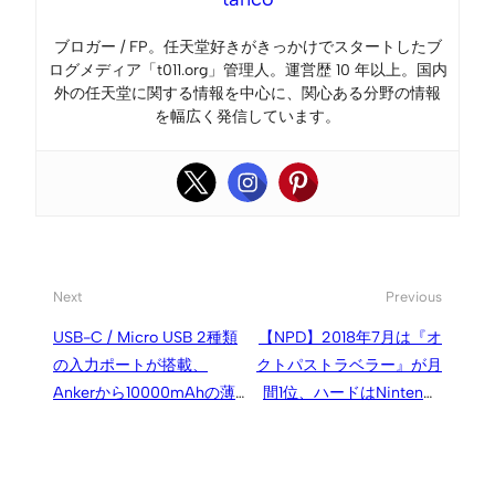
ブロガー / FP。任天堂好きがきっかけでスタートしたブ
ログメディア「t011.org」管理人。運営歴 10 年以上。国内
外の任天堂に関する情報を中心に、関心ある分野の情報
を幅広く発信しています。
Next
Previous
USB-C / Micro USB 2種類
【NPD】2018年7月は『オ
の入力ポートが搭載、
クトパストラベラー』が月
Ankerから10000mAhの薄
間1位、ハードはNintendo
型大容量モバイルバッテリ
Switchが売上・台数両方で1
ーが発売
位を獲得