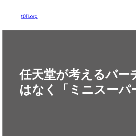
内
容
t011.org
を
ス
キ
ッ
プ
任天堂が考えるバー
はなく「ミニスーパ