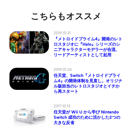
こちらもオススメ
2019.10.31
『メトロイドプライム4』開発のレト
ロスタジオに『Halo』シリーズのシ
ニアキャラクターモデラーが合流、
リードアーティストとして起用
2019.01.26
任天堂、Switch『メトロイドプライ
ム4』の開発体制を見直し。オリジナ
ル版担当のレトロスタジオとイチか
ら再スタート
2017.10.13
任天堂が Wii U から学び Nintendo
Switch 成功のために活かした2つの
大きな反省