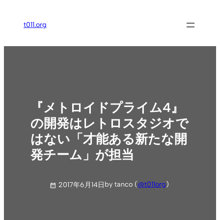
内
容
t011.org
を
ス
キ
ッ
プ
『メトロイドプライム4』
の開発はレトロスタジオで
はない「才能ある新たな開
発チーム」が担当
by tanco (
@t011org
)
2017年6月14日