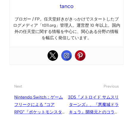
tanco
ブロガー / FP。任天堂好きがきっかけでスタートしたブ
ログメディア「t011.org」管理人。運営歴 10 年以上。国内
外の任天堂に関する情報を中心に、関心ある分野の情報
を幅広く発信しています。
Next
Previous
Nintendo Switch：ゲーム
3DS『メトロイド サムスリ
フリークによる “コア
ターンズ』、『悪魔城ドラ
RPG”『ポケットモンスタ
キュラ』開発元とのコラボ
ー』シリーズが始動
共作でおくる『メトロイド
II』のリメイク作