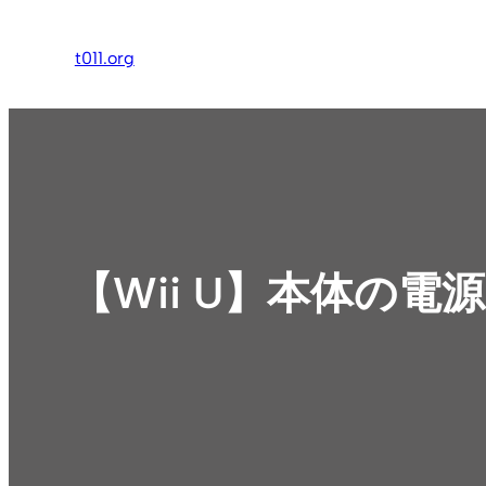
内
容
t011.org
を
ス
キ
ッ
プ
【Wii U】本体の