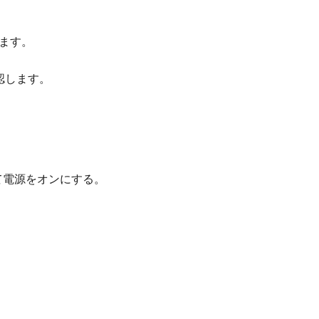
します。
認します。
を押して電源をオンにする。