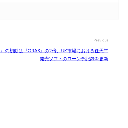
Previous
ン』の初動は『ORAS』の2倍、UK市場における任天堂
発売ソフトのローンチ記録を更新