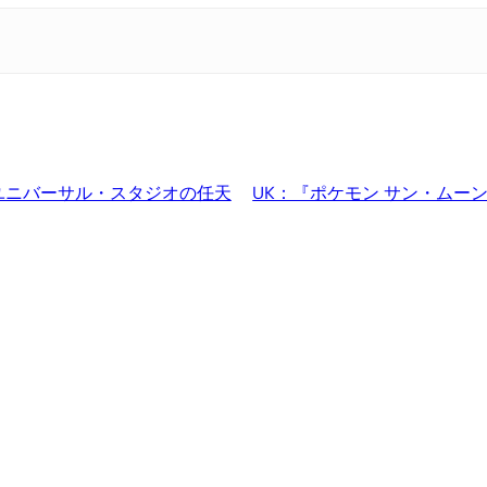
ユニバーサル・スタジオの任天
UK：『ポケモン サン・ムー