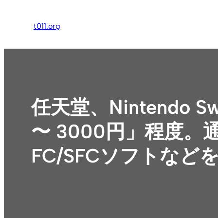
内
容
t011.org
を
ス
キ
ッ
プ
任天堂、Nintendo
〜 3000円」程度
FC/SFCソフトなど