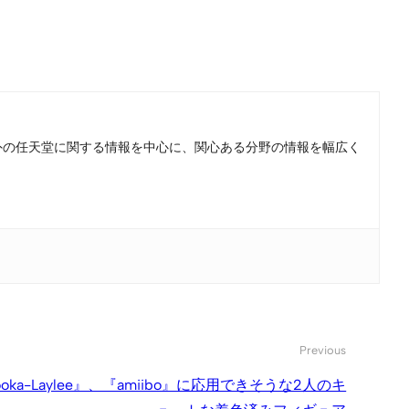
。国内外の任天堂に関する情報を中心に、関心ある分野の情報を幅広く
Previous
Yooka-Laylee』、『amiibo』に応用できそうな2人のキ