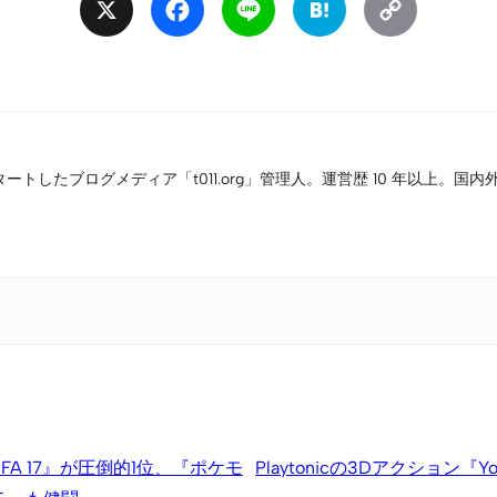
X
Facebook
Line
Hatena
Copy
Link
タートしたブログメディア「t011.org」管理人。運営歴 10 年以上
FA 17』が圧倒的1位、『ポケモ
Playtonicの3Dアクション『