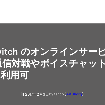
 Switch のオンラインサ
。通信対戦やボイスチャッ
を利用可
by tanco (
@t011org
)
2017年2月3日