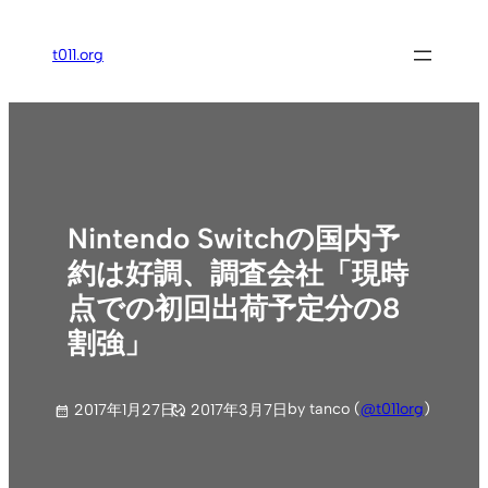
内
容
t011.org
を
ス
キ
ッ
プ
Nintendo Switchの国内予
約は好調、調査会社「現時
点での初回出荷予定分の8
割強」
by tanco (
@t011org
)
2017年1月27日
2017年3月7日