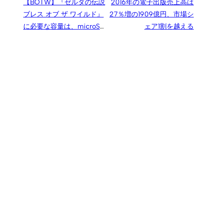
【BOTW】『ゼルダの伝説
2016年の電子出版売上高は
ブレス オブ ザ ワイルド』
27％増の1909億円、市場シ
に必要な容量は、microSD
ェア1割を越える
カードは必要？