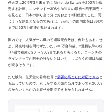
任天堂は2017年3月末までに Nintendo Switch を200万台販
売する計画。ニンテンドー3DSや Wii U の最初の四半期売上
を見ると、日本の割り当て分はおおよそ3割程度でした。同
じような割合となるのであれば、Switch の国内出荷は3月末
までに60万台前後が見込まれます。
国内では、人気ゲーム機の初週販売台数は、例外もあるにせ
よ、発売時期を問わずだいたい30万台前後。2週目以降の残
り4週で在庫が20 〜 30万台であると考えると、ローンチの
ラインナップが若干心許ないとはいえ、しばらくの間は品薄
が続きそうです。
ただ以前、任天堂の君島社長は
需要の高まりに対応できる
と
も話していたので、もしかすると発売当月であっても200万
台からいくらかの上乗せを期待できるかもしれません。