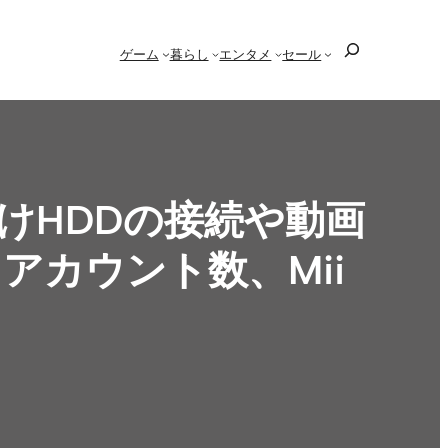
検
ゲーム
暮らし
エンタメ
セール
索
外付けHDDの接続や動画
アカウント数、Mii