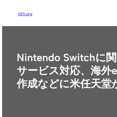
内
容
t011.org
を
ス
キ
ッ
プ
Nintendo Swi
サービス対応、海外e
作成などに米任天堂